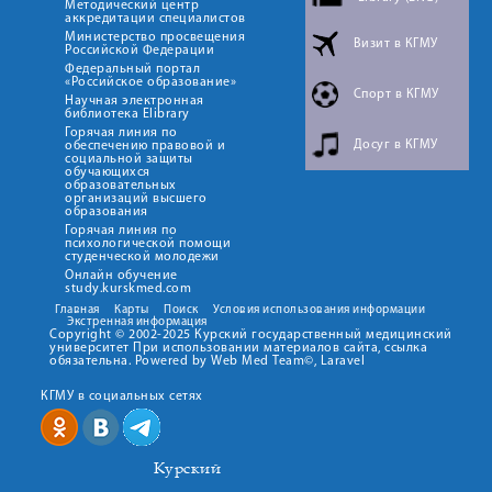
Методический центр
аккредитации специалистов
Министерство просвещения
Визит в КГМУ
Российской Федерации
Федеральный портал
«Российское образование»
Спорт в КГМУ
Научная электронная
библиотека Elibrary
Горячая линия по
Досуг в КГМУ
обеспечению правовой и
социальной защиты
обучающихся
образовательных
организаций высшего
образования
Горячая линия по
психологической помощи
студенческой молодежи
Онлайн обучение
study.kurskmed.com
Главная
Карты
Поиск
Условия использования информации
Экстренная информация
Copyright © 2002-2025 Курский государственный медицинский
университет При использовании материалов сайта, ссылка
обязательна. Powered by Web Med Team©, Laravel
КГМУ в социальных сетях
Курский