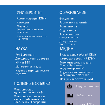
УНИВЕРСИТЕТ
ОБРАЗОВАНИЕ
Администрация КГМУ
Факультеты
Кафедры
Расписания занятий
Медико-
Аспирантура
фармацевтический
Ординатура
колледж
Аккредитация
Система менеджмента
специалистов
качества
Довузовская
подготовка
НАУКА
МЕДИА
Конференции
Видеоархив событий КГМУ
Диссертационные советы
Фотоархив событий КГМУ
НИИ и ЭБК
Многотиражная газета
"Вести Курского
Молодежная наука
медуниверситета"
Научные периодические
Студенческое интернет-
издания
телевидение "МедТВ"
Наш университет в СМИ
ПОЛЕЗНЫЕ ССЫЛКИ
Трудоустройство
Министерство
здравоохранения РФ
Библиотека
Министерство науки и
высшего образования
Российской Федерации
Library (ENG)