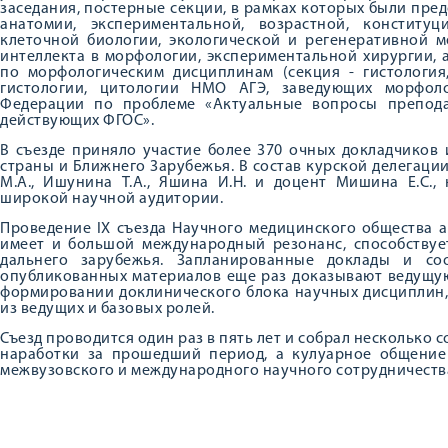
заседания, постерные секции, в рамках которых были пр
анатомии, экспериментальной, возрастной, конститу
клеточной биологии, экологической и регенеративной м
интеллекта в морфологии, экспериментальной хирургии, 
по морфологическим дисциплинам (секция - гистология
гистологии, цитологии НМО АГЭ, заведующих морфол
Федерации по проблеме «Актуальные вопросы препода
действующих ФГОС».
В съезде приняло участие более 370 очных докладчиков
страны и Ближнего Зарубежья. В состав курской делегаци
М.А., Ишунина Т.А., Яшина И.Н. и доцент Мишина Е.С.,
широкой научной аудитории.
Проведение IX съезда Научного медицинского общества а
имеет и большой международный резонанс, способствуе
дальнего зарубежья. Запланированные доклады и со
опубликованных материалов еще раз доказывают ведущую
формировании доклинического блока научных дисциплин, 
из ведущих и базовых ролей.
Съезд проводится один раз в пять лет и собрал несколько 
наработки за прошедший период, а кулуарное общение
межвузовского и международного научного сотрудничеств