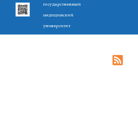
государственный
медицинский
университет
305041. К.Маркса,3, г. Курск. Тел. +7(4712) 588-137. Факс
+7(4712) 588-137. E-mail: kurskmed@mail.ru