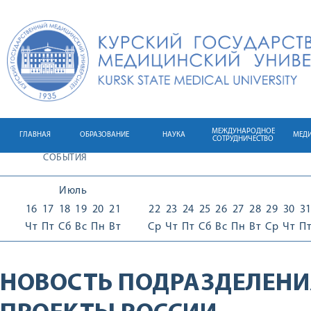
МЕЖДУНАРОДНОЕ
ГЛАВНАЯ
ОБРАЗОВАНИЕ
НАУКА
МЕД
СОТРУДНИЧЕСТВО
СОБЫТИЯ
Июль
16
17
18
19
20
21
22
23
24
25
26
27
28
29
30
3
Чт
Пт
Сб
Вс
Пн
Вт
Ср
Чт
Пт
Сб
Вс
Пн
Вт
Ср
Чт
П
НОВОСТЬ ПОДРАЗДЕЛЕНИ