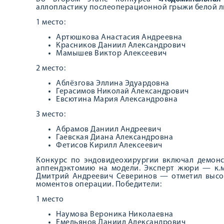
аллопластику послеоперационной грыжи белой ли
1 место:
Артюшкова Анастасия Андреевна
Красников Даниил Александрович
Мамышев Виктор Алексеевич
2 место:
Аблёзгова Эллина Эдуардовна
Герасимов Николай Александрович
Евсютина Мария Александровна
3 место:
Абрамов Даниил Андреевич
Гаевская Диана Александровна
Фетисов Кирилл Алексеевич
Конкурс по эндовидеохирургии включал демон
аппендэктомию на модели. Эксперт жюри — к.м
Дмитрий Андреевич Северинов — отметил высо
моментов операции. Победители:
1 место
Наумова Вероника Николаевна
Емельянов Даниил Александрович