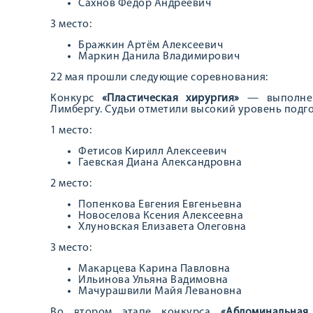
Сахнов Фёдор Андреевич
3 место:
Бражкин Артём Алексеевич
Маркин Данила Владимирович
22 мая прошли следующие соревнования:
Конкурс
«Пластическая хирургия»
— выполнен
Лимбергу. Судьи отметили высокий уровень подго
1 место:
Фетисов Кирилл Алексеевич
Гаевская Диана Александровна
2 место:
Попенкова Евгения Евгеньевна
Новоселова Ксения Алексеевна
Хлуновская Елизавета Олеговна
3 место:
Макарцева Карина Павловна
Ильинова Ульяна Вадимовна
Мачурашвили Майя Левановна
Во втором этапе конкурса
«Абдоминальная