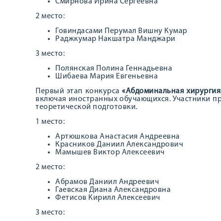
Смирнова Ирина Сергеевна
2 место:
Говиндасами Перумал Вишну Кумар
Раджкумар Накшатра Манджари
3 место:
Полянская Полина Геннадьевна
Шибаева Мария Евгеньевна
Первый этап конкурса
«Абдоминальная хирургия
включая иностранных обучающихся. Участники п
теоретической подготовки.
1 место:
Артюшкова Анастасия Андреевна
Красников Даниил Александрович
Мамышев Виктор Алексеевич
2 место:
Абрамов Даниил Андреевич
Гаевская Диана Александровна
Фетисов Кирилл Алексеевич
3 место: