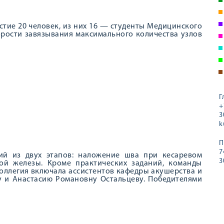
астие 20 человек, из них 16 — студенты Медицинского
орости завязывания максимального количества узлов
Г
+
3
k
П
7
ший из двух этапов: наложение шва при кесаревом
3
ой железы. Кроме практических заданий, команды
коллегия включала ассистентов кафедры акушерства и
 и Анастасию Романовну Остальцеву. Победителями