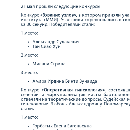
21 мая прошли следующие конкурсы:
Конкурс
«Вязание узлов»
, в котором приняли уч
института (ММИ). Участники соревновались в ск
за 30 секунд. Победителями стали:
1 место:
Александр Судакевич
Тан Сиао Хуи
2 место:
Милана Стрипа
3 место:
Амира Ирдина Бинти Зунаида
Конкурс
«Оперативная гинекология»
, состояв
сечении и марсупиализация кисты бартолинов
отвечали на теоретические вопросы. Судейская 
гинекологии Любовь Александровну Пономареву
стали:
1 место:
Горбатых Елена Евгеньевна