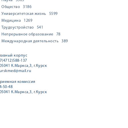
Наука
3303
Общество
3186
Университетская жизнь
5599
Медицина
1269
Трудоустройство
541
Непрерывное образование
78
Международная деятельность
389
лавный корпус
7(4712)588-137
05041 К.Маркса,3, г.Курск
urskmed@mail.ru
риемная комиссия
4-50-48
05041 К.Маркса,3, г.Курск