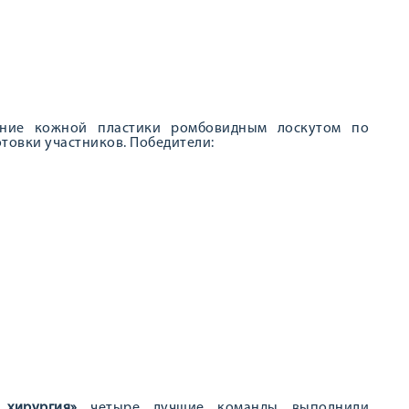
ие кожной пластики ромбовидным лоскутом по
товки участников. Победители:
 хирургия»
четыре лучшие команды выполнили