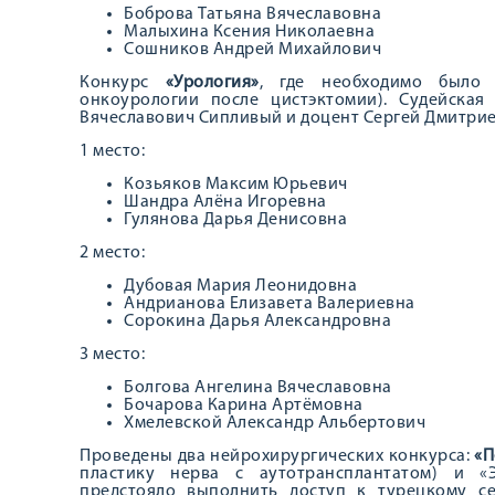
Боброва Татьяна Вячеславовна
Малыхина Ксения Николаевна
Сошников Андрей Михайлович
Конкурс
«Урология»
, где необходимо было
онкоурологии после цистэктомии). Судейская
Вячеславович Сипливый и доцент Сергей Дмитрие
1 место:
Козьяков Максим Юрьевич
Шандра Алёна Игоревна
Гулянова Дарья Денисовна
2 место:
Дубовая Мария Леонидовна
Андрианова Елизавета Валериевна
Сорокина Дарья Александровна
3 место:
Болгова Ангелина Вячеславовна
Бочарова Карина Артёмовна
Хмелевской Александр Альбертович
Проведены два нейрохирургических конкурса:
«П
пластику нерва с аутотрансплантатом) и «Э
предстояло выполнить доступ к турецкому с