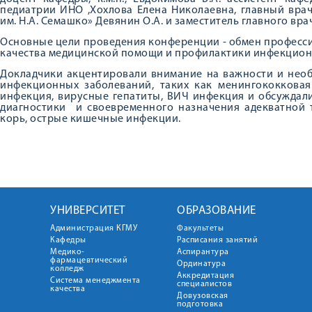
педиатрии ИНО ,Хохлова Елена Николаевна, главный вра
им. Н.А. Семашко» Девянин О.А. и заместитель главного вра
Основные цели проведения конференции - обмен професс
качества медицинской помощи и профилактики инфекцион
Докладчики акцентировали внимание на важности и нео
инфекционных заболеваний, таких как менингококковая
инфекция, вирусные гепатиты, ВИЧ инфекция и обсуждал
диагностики и своевременного назначения адекватной т
корь, острые кишечные инфекции.
УНИВЕРСИТЕТ
ОБРАЗОВАНИЕ
Администрация КГМУ
Факультеты
Кафедры
Расписания занятий
Медико-
Аспирантура
фармацевтический
Ординатура
колледж
Аккредитация
Система менеджмента
специалистов
качества
Довузовская
подготовка