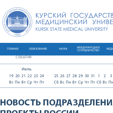
МЕЖДУНАРОДНОЕ
ГЛАВНАЯ
ОБРАЗОВАНИЕ
НАУКА
МЕД
СОТРУДНИЧЕСТВО
СОБЫТИЯ
Июль
19
20
21
22
23
24
25
26
27
28
29
30
31
1
2
3
Вс
Пн
Вт
Ср
Чт
Пт
Сб
Вс
Пн
Вт
Ср
Чт
Пт
Сб
Вс
П
НОВОСТЬ ПОДРАЗДЕЛЕНИ