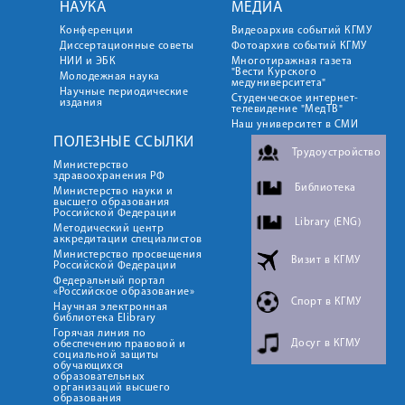
НАУКА
МЕДИА
Конференции
Видеоархив событий КГМУ
Диссертационные советы
Фотоархив событий КГМУ
НИИ и ЭБК
Многотиражная газета
"Вести Курского
Молодежная наука
медуниверситета"
Научные периодические
Студенческое интернет-
издания
телевидение "МедТВ"
Наш университет в СМИ
ПОЛЕЗНЫЕ ССЫЛКИ
Трудоустройство
Министерство
здравоохранения РФ
Библиотека
Министерство науки и
высшего образования
Российской Федерации
Library (ENG)
Методический центр
аккредитации специалистов
Министерство просвещения
Визит в КГМУ
Российской Федерации
Федеральный портал
«Российское образование»
Спорт в КГМУ
Научная электронная
библиотека Elibrary
Горячая линия по
Досуг в КГМУ
обеспечению правовой и
социальной защиты
обучающихся
образовательных
организаций высшего
образования