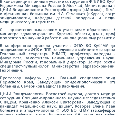
В конференции приняли участие сотрудники ФГБУ ВО КубГ
Евдокимова Минздрава России (г.Москва), Министерства 
ЦНИИ Эпидемиологии Роспотребнадзора (г.Москва) , ГомГМ
инфекционная больница им. Н.А. Семашко» (г.Курск), со
эпидемиологии, кафедры детской хирургии и педи
медицинского университета.
С приветственным словом к участникам обратились: Ка
министра здравоохранения Курской области, д.м.н., про
проректор по научной работе и инновационному развитию 
В конференции приняли участие : ФГБУ ВО КубГМУ д
эпидемиологии ФПК и ППП, заведующая кабинетом вакцинац
Генеральный секретарь РНМОТ, профессор кафедры 
факультета, заместитель начальника управления нау
Минздрава России, генеральный директор Центра респ
специалист-пульмонолог Министерства здравоохране
Георгиевич.
Профессор кафедры, д.м.н. Главный специалист эпи
Пермского края, Заведующий эпидемиологическим о
больницы, Семериков Вадислав Васильевич.
ЦНИИ Эпидемиологии Роспотребнадзора, доктор медици
сотрудник Специализированного научно-исследовательс
СПИДом, Кравченко Алексей Викторович. Заведующая 
кандидат медицинских наук, доцент, Козорез Елена Ив
болезней и эпидемиологии ФГБОУ ВО КГМУ зав.кафедрой 
доцент кафедры, к.м.н., Евдокимова В.А. ассистент ка