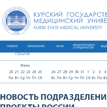
МЕЖДУНАРОДНОЕ
ГЛАВНАЯ
ОБРАЗОВАНИЕ
НАУКА
МЕД
СОТРУДНИЧЕСТВО
СОБЫТИЯ
Июль
20
21
22
23
24
25
26
27
28
29
30
31
1
2
3
4
Пн
Вт
Ср
Чт
Пт
Сб
Вс
Пн
Вт
Ср
Чт
Пт
Сб
Вс
Пн
В
НОВОСТЬ ПОДРАЗДЕЛЕНИ