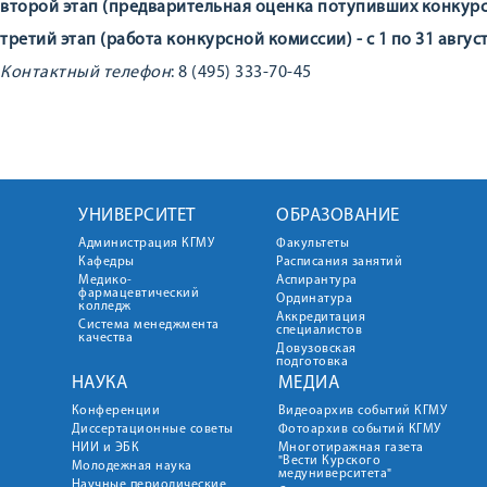
второй этап (предварительная оценка потупивших конкурсных
третий этап (работа конкурсной комиссии) - с 1 по 31 август
Контактный телефон
: 8 (495) 333-70-45
УНИВЕРСИТЕТ
ОБРАЗОВАНИЕ
Администрация КГМУ
Факультеты
Кафедры
Расписания занятий
Медико-
Аспирантура
фармацевтический
Ординатура
колледж
Аккредитация
Система менеджмента
специалистов
качества
Довузовская
подготовка
НАУКА
МЕДИА
Конференции
Видеоархив событий КГМУ
Диссертационные советы
Фотоархив событий КГМУ
НИИ и ЭБК
Многотиражная газета
"Вести Курского
Молодежная наука
медуниверситета"
Научные периодические