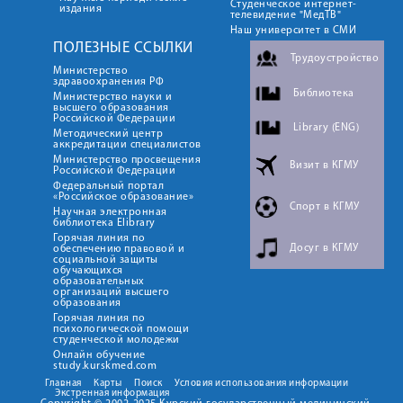
Студенческое интернет-
издания
телевидение "МедТВ"
Наш университет в СМИ
ПОЛЕЗНЫЕ ССЫЛКИ
Трудоустройство
Министерство
здравоохранения РФ
Библиотека
Министерство науки и
высшего образования
Российской Федерации
Library (ENG)
Методический центр
аккредитации специалистов
Министерство просвещения
Визит в КГМУ
Российской Федерации
Федеральный портал
«Российское образование»
Спорт в КГМУ
Научная электронная
библиотека Elibrary
Горячая линия по
Досуг в КГМУ
обеспечению правовой и
социальной защиты
обучающихся
образовательных
организаций высшего
образования
Горячая линия по
психологической помощи
студенческой молодежи
Онлайн обучение
study.kurskmed.com
Главная
Карты
Поиск
Условия использования информации
Экстренная информация