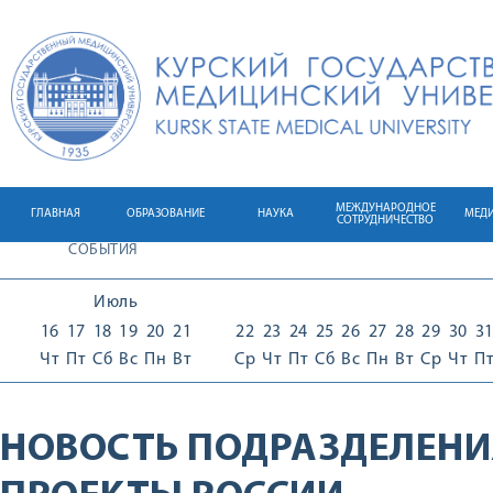
МЕЖДУНАРОДНОЕ
ГЛАВНАЯ
ОБРАЗОВАНИЕ
НАУКА
МЕД
СОТРУДНИЧЕСТВО
СОБЫТИЯ
Июль
16
17
18
19
20
21
22
23
24
25
26
27
28
29
30
3
Чт
Пт
Сб
Вс
Пн
Вт
Ср
Чт
Пт
Сб
Вс
Пн
Вт
Ср
Чт
П
НОВОСТЬ ПОДРАЗДЕЛЕНИ