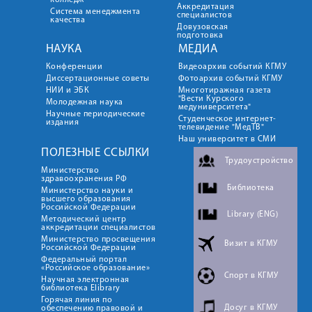
колледж
Аккредитация
Система менеджмента
специалистов
качества
Довузовская
подготовка
НАУКА
МЕДИА
Конференции
Видеоархив событий КГМУ
Диссертационные советы
Фотоархив событий КГМУ
НИИ и ЭБК
Многотиражная газета
"Вести Курского
Молодежная наука
медуниверситета"
Научные периодические
Студенческое интернет-
издания
телевидение "МедТВ"
Наш университет в СМИ
ПОЛЕЗНЫЕ ССЫЛКИ
Трудоустройство
Министерство
здравоохранения РФ
Библиотека
Министерство науки и
высшего образования
Российской Федерации
Library (ENG)
Методический центр
аккредитации специалистов
Министерство просвещения
Визит в КГМУ
Российской Федерации
Федеральный портал
«Российское образование»
Спорт в КГМУ
Научная электронная
библиотека Elibrary
Горячая линия по
Досуг в КГМУ
обеспечению правовой и