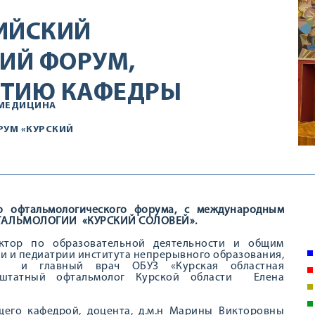
ИЙСКИЙ
ИЙ ФОРУМ,
ЕТИЮ КАФЕДРЫ
МЕДИЦИНА
УМ «КУРСКИЙ
о офтальмологического форума, с международным
ФТАЛЬМОЛОГИИ «КУРСКИЙ СОЛОВЕЙ».
ектор по образовательной деятельности и общим
и и педиатрии института непрерывного образования,
юк; и главный врач ОБУЗ «Курская областная
нештатный офтальмолог Курской области Елена
щего кафедрой, доцента, д.м.н Марины Викторовны