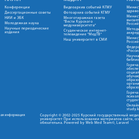
Конференции
Видеоархив событий КГМУ
Минис
здрав
Диссертационные советы
Фотоархив событий КГМУ
Минист
НИИ и ЭБК
Многотиражная газета
высше
"Вести Курского
Молодежная наука
Росси
медуниверситета"
Научные периодические
Метод
Студенческое интернет-
издания
аккред
телевидение "МедТВ"
Минис
Наш университет в СМИ
Росси
Федер
«Росси
Научна
библио
Горяча
обеспе
социа
обуча
образ
орган
образ
Горяча
психо
студен
Онлай
study.
ная информация
Copyright © 2002-2025 Курский государственный мед
университет При использовании материалов сайта, сс
обязательна. Powered by Web Med Team©, Laravel