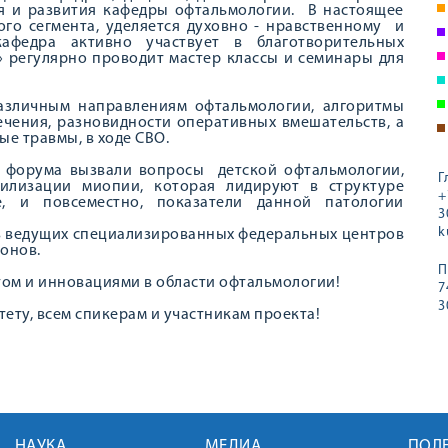
я и развития кафедры офтальмологии. В настоящее
го сегмента, уделяется духовно - нравственному и
кафедра активно участвует в благотворительных
» регулярно проводит мастер классы и семинары для
азличным направлениям офтальмологии, алгоритмы
ечения, разновидности оперативных вмешательств, а
ые травмы, в ходе СВО.
в форума вызвали вопросы детской офтальмологии,
Г
билизации миопии, которая лидируют в структуре
+
, и повсеместно, показатели данной патологии
3
k
з ведущих специализированных федеральных центров
ионов.
П
том и инновациями в области офтальмологии!
7
3
тету, всем спикерам и участникам проекта!
НАУКА
МЕДИА
ПОЛ