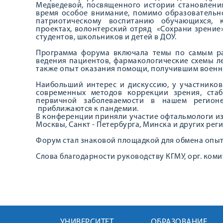
Медведевой, посвященного истории становлени
время особое внимание, помимо образовательно
патриотическому воспитанию обучающихся, 
проектах, волонтерский отряд «Сохрани зрение
студентов, школьников и детей в ДОУ.
Программа форума включала темы по самым р
ведения пациентов, фармакологические схемы л
также опыт оказания помощи, получившим военн
Наибольший интерес и дискуссию, у участнико
современных методов коррекции зрения, ста
первичной заболеваемости в нашем регионе
приближаются к пандемии.
В конференции приняли участие офтальмологи и
Москвы, Санкт - Петербурга, Минска и других рег
Форум стал знаковой площадкой для обмена опы
Слова благодарности руководству КГМУ, орг. коми
УНИВЕРСИТЕТ
ОБРАЗОВАНИЕ