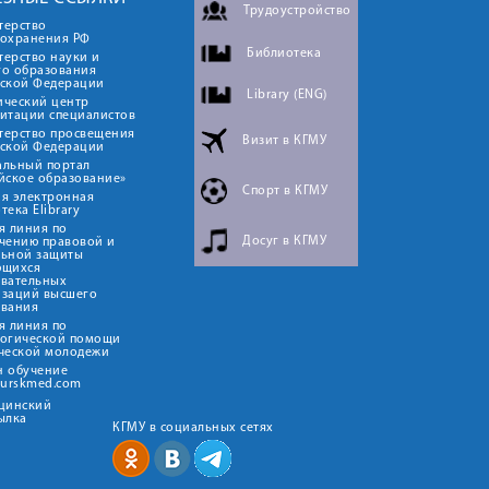
Трудоустройство
терство
оохранения РФ
Библиотека
ерство науки и
го образования
йской Федерации
Library (ENG)
ический центр
итации специалистов
терство просвещения
Визит в КГМУ
йской Федерации
альный портал
йское образование»
Спорт в КГМУ
я электронная
тека Elibrary
я линия по
Досуг в КГМУ
чению правовой и
льной защиты
ющихся
овательных
изаций высшего
ования
я линия по
логической помощи
ческой молодежи
н обучение
kurskmed.com
ицинский
ылка
КГМУ в социальных сетях