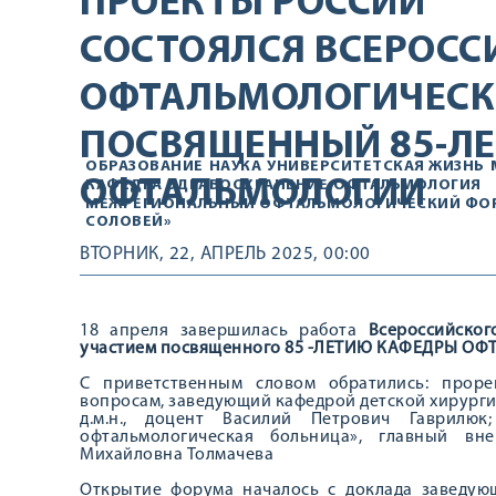
ПРОЕКТЫ РОССИИ
СОСТОЯЛСЯ ВСЕРОСС
ОФТАЛЬМОЛОГИЧЕСК
ПОСВЯЩЕННЫЙ 85-Л
ОБРАЗОВАНИЕ
НАУКА
УНИВЕРСИТЕТСКАЯ ЖИЗНЬ
ОФТАЛЬМОЛОГИИ
КАФЕДРА
ЗДРАВООХРАНЕНИЕ
ОФТАЛЬМОЛОГИЯ
МЕЖРЕГИОНАЛЬНЫЙ ОФТАЛЬМОЛОГИЧЕСКИЙ ФОР
СОЛОВЕЙ»
ВТОРНИК, 22, АПРЕЛЬ 2025, 00:00
18 апреля завершилась работа
Всероссийског
участием посвященного 85 -ЛЕТИЮ КАФЕДРЫ О
С приветственным словом обратились: прор
вопросам, заведующий кафедрой детской хирурги
д.м.н., доцент Василий Петрович Гаврил
офтальмологическая больница», главный в
Михайловна Толмачева
Открытие форума началось с доклада заведую