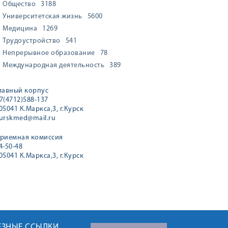
Общество
3188
Университетская жизнь
5600
Медицина
1269
Трудоустройство
541
Непрерывное образование
78
Международная деятельность
389
лавный корпус
7(4712)588-137
05041 К.Маркса,3, г.Курск
urskmed@mail.ru
риемная комиссия
4-50-48
05041 К.Маркса,3, г.Курск
ЕЗНЫЕ ССЫЛКИ