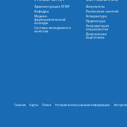
Администрация КГМУ
Факультеты
Кафедры
Расписания занятий
Медико-
Аспирантура
фармацевтический
Ординатура
колледж
Аккредитация
Система менеджмента
специалистов
качества
Довузовская
подготовка
Главная
Карты
Поиск
Условия использования информации
Экстрен