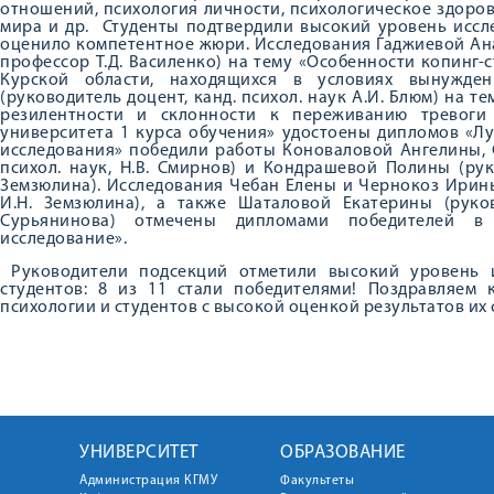
отношений, психология личности, психологическое здоро
мира и др. Студенты подтвердили высокий уровень иссл
оценило компетентное жюри. Исследования Гаджиевой Ана
профессор Т.Д. Василенко) на тему «Особенности копинг
Курской области, находящихся в условиях вынужде
(руководитель доцент, канд. психол. наук А.И. Блюм) на 
резилентности и склонности к переживанию тревоги
университета 1 курса обучения» удостоены дипломов «Л
исследования» победили работы Коноваловой Ангелины, С
психол. наук, Н.В. Смирнов) и Кондрашевой Полины (руко
Земзюлина). Исследования Чебан Елены и Чернокоз Ирины 
И.Н. Земзюлина), а также Шаталовой Екатерины (руково
Сурьянинова) отмечены дипломами победителей в 
исследование».
Руководители подсекций отметили высокий уровень и
студентов: 8 из 11 стали победителями! Поздравляем
психологии и студентов с высокой оценкой результатов их
УНИВЕРСИТЕТ
ОБРАЗОВАНИЕ
Администрация КГМУ
Факультеты