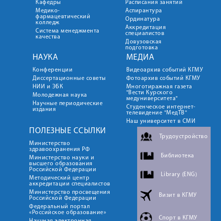
Кафедры
Расписания занятий
Медико-
Аспирантура
фармацевтический
Ординатура
колледж
Аккредитация
Система менеджмента
специалистов
качества
Довузовская
подготовка
НАУКА
МЕДИА
Конференции
Видеоархив событий КГМУ
Диссертационные советы
Фотоархив событий КГМУ
НИИ и ЭБК
Многотиражная газета
"Вести Курского
Молодежная наука
медуниверситета"
Научные периодические
Студенческое интернет-
издания
телевидение "МедТВ"
Наш университет в СМИ
ПОЛЕЗНЫЕ ССЫЛКИ
Трудоустройство
Министерство
здравоохранения РФ
Библиотека
Министерство науки и
высшего образования
Российской Федерации
Library (ENG)
Методический центр
аккредитации специалистов
Министерство просвещения
Визит в КГМУ
Российской Федерации
Федеральный портал
«Российское образование»
Спорт в КГМУ