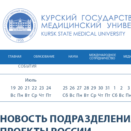
МЕЖДУНАРОДНОЕ
ГЛАВНАЯ
ОБРАЗОВАНИЕ
НАУКА
МЕД
СОТРУДНИЧЕСТВО
СОБЫТИЯ
Июль
19
20
21
22
23
24
25
26
27
28
29
30
31
1
2
3
Вс
Пн
Вт
Ср
Чт
Пт
Сб
Вс
Пн
Вт
Ср
Чт
Пт
Сб
Вс
П
НОВОСТЬ ПОДРАЗДЕЛЕНИ