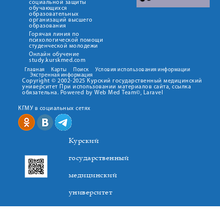
социальной защиты
обучающихся
образовательных
организаций высшего
образования
Горячая линия по
психологической помощи
студенческой молодежи
Онлайн обучение
study.kurskmed.com
Главная
Карты
Поиск
Условия использования информации
Экстренная информация
Copyright © 2002-2025 Курский государственный медицинский
университет При использовании материалов сайта, ссылка
обязательна. Powered by Web Med Team©, Laravel
КГМУ в социальных сетях
Курский
государственный
медицинский
университет
305041. К.Маркса,3, г. Курск. Тел. +7(4712) 588-137. Факс