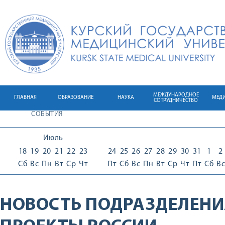
МЕЖДУНАРОДНОЕ
ГЛАВНАЯ
ОБРАЗОВАНИЕ
НАУКА
МЕД
СОТРУДНИЧЕСТВО
СОБЫТИЯ
Июль
18
19
20
21
22
23
24
25
26
27
28
29
30
31
1
2
Сб
Вс
Пн
Вт
Ср
Чт
Пт
Сб
Вс
Пн
Вт
Ср
Чт
Пт
Сб
Вс
НОВОСТЬ ПОДРАЗДЕЛЕНИ