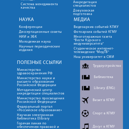
Аккредитация
Система менеджмента
специалистов
качества
Довузовская
подготовка
НАУКА
МЕДИА
Конференции
Видеоархив событий КГМУ
Диссертационные советы
Фотоархив событий КГМУ
НИИ и ЭБК
Многотиражная газета
"Вести Курского
Молодежная наука
медуниверситета"
Научные периодические
Студенческое интернет-
издания
телевидение "МедТВ"
Наш университет в СМИ
ПОЛЕЗНЫЕ ССЫЛКИ
Трудоустройство
Министерство
здравоохранения РФ
Библиотека
Министерство науки и
высшего образования
Российской Федерации
Library (ENG)
Методический центр
аккредитации специалистов
Министерство просвещения
Визит в КГМУ
Российской Федерации
Федеральный портал
«Российское образование»
Спорт в КГМУ
Научная электронная
библиотека Elibrary
Горячая линия по
Досуг в КГМУ
обеспечению правовой и