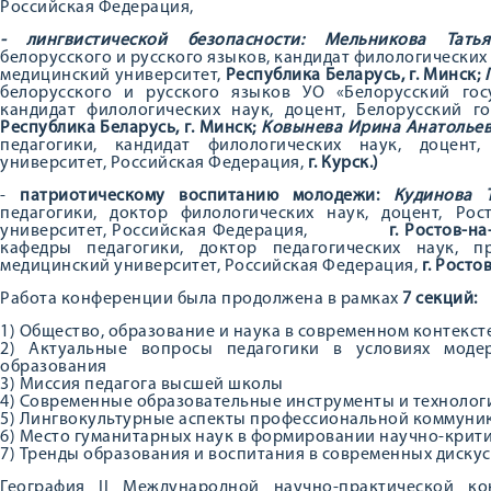
Российская Федерация,
- лингвистической безопасности: Мельникова Тать
белорусского и русского языков, кандидат филологических
медицинский университет,
Республика Беларусь, г. Минск;
белорусского и русского языков УО «Белорусский гос
кандидат филологических наук, доцент, Белорусский г
Республика Беларусь, г. Минск;
Ковынева Ирина Анатолье
педагогики, кандидат филологических наук, доцент
университет, Российская Федерация,
г.
Курск.)
-
патриотическому воспитанию молодежи:
Кудинова 
педагогики, доктор филологических наук, доцент, Р
университет, Российская Федерация,
г.
Ростов-на
кафедры педагогики, доктор педагогических наук, 
медицинский университет, Российская Федерация,
г.
Ростов
Работа конференции была продолжена в рамках
7 секций:
1) Общество, образование и наука в современном контекст
2) Актуальные вопросы педагогики в условиях моде
образования
3) Миссия педагога высшей школы
4) Современные образовательные инструменты и технолог
5) Лингвокультурные аспекты профессиональной коммуни
6) Место гуманитарных наук в формировании научно-крит
7) Тренды образования и воспитания в современных дискус
География II Международной научно-практической к