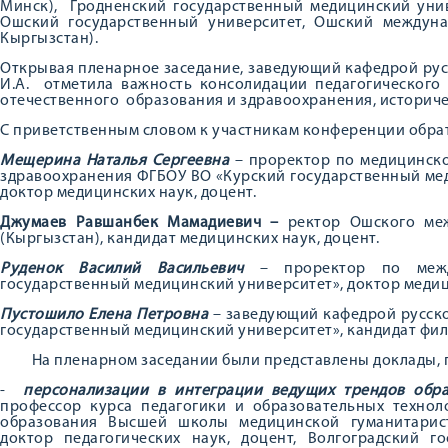
Минск), Гродненский государственный медицинский униве
Ошский государственный университет, Ошский междуна
Кыргызстан).
Открывая пленарное заседание, заведующий кафедрой рус
И.А. отметила важность консолидации педагогического
отечественного образования и здравоохранения, историче
С приветственным словом к участникам конференции обра
Мещерина Наталья Сергеевна
– проректор по медицинско
здравоохранения ФГБОУ ВО «Курский государственный ме
доктор медицинских наук, доцент.
Джумаев Равшанбек Мамадиевич –
ректор Ошского ме
(Кыргызстан), кандидат медицинских наук, доцент.
Руденок Василий Васильевич
– проректор по меж
государственный медицинский университет», доктор медиц
Пустошило Елена Петровна
– заведующий кафедрой русско
государственный медицинский университет», кандидат фило
На пленарном заседании были представлены доклады, 
-
персонализации в интеграции ведущих трендов обра
профессор курса педагогики и образовательных технол
образования Высшей школы медицинской гуманитарист
доктор педагогических наук, доцент, Волгоградский г