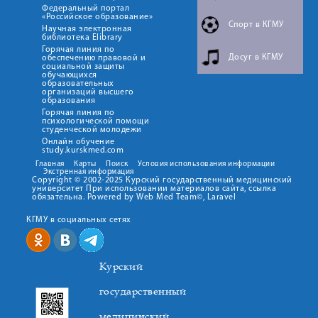
Федеральный портал
«Российское образование»
Спорт в КГМУ
Научная электронная
библиотека Elibrary
Горячая линия по
Досуг в КГМУ
обеспечению правовой и
социальной защиты
обучающихся
образовательных
организаций высшего
образования
Горячая линия по
психологической помощи
студенческой молодежи
Онлайн обучение
study.kurskmed.com
Главная
Карты
Поиск
Условия использования информации
Экстренная информация
Copyright © 2002-2025 Курский государственный медицинский
университет При использовании материалов сайта, ссылка
обязательна. Powered by Web Med Team©, Laravel
КГМУ в социальных сетях
Курский
государственный
медицинский