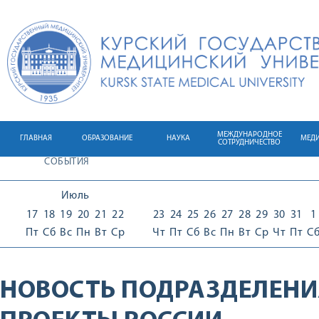
МЕЖДУНАРОДНОЕ
ГЛАВНАЯ
ОБРАЗОВАНИЕ
НАУКА
МЕД
СОТРУДНИЧЕСТВО
СОБЫТИЯ
Июль
17
18
19
20
21
22
23
24
25
26
27
28
29
30
31
1
Пт
Сб
Вс
Пн
Вт
Ср
Чт
Пт
Сб
Вс
Пн
Вт
Ср
Чт
Пт
С
НОВОСТЬ ПОДРАЗДЕЛЕНИ