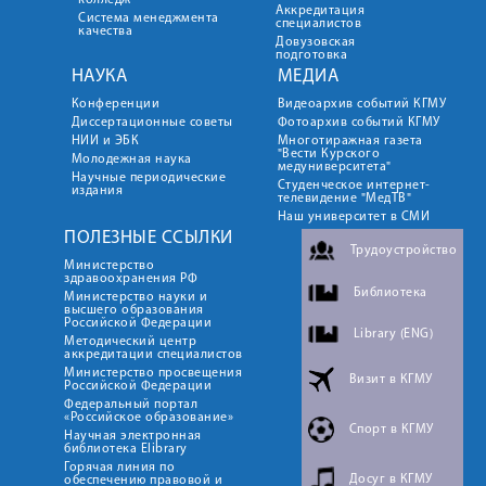
колледж
Аккредитация
Система менеджмента
специалистов
качества
Довузовская
подготовка
НАУКА
МЕДИА
Конференции
Видеоархив событий КГМУ
Диссертационные советы
Фотоархив событий КГМУ
НИИ и ЭБК
Многотиражная газета
"Вести Курского
Молодежная наука
медуниверситета"
Научные периодические
Студенческое интернет-
издания
телевидение "МедТВ"
Наш университет в СМИ
ПОЛЕЗНЫЕ ССЫЛКИ
Трудоустройство
Министерство
здравоохранения РФ
Библиотека
Министерство науки и
высшего образования
Российской Федерации
Library (ENG)
Методический центр
аккредитации специалистов
Министерство просвещения
Визит в КГМУ
Российской Федерации
Федеральный портал
«Российское образование»
Спорт в КГМУ
Научная электронная
библиотека Elibrary
Горячая линия по
Досуг в КГМУ
обеспечению правовой и