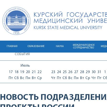
МЕЖДУНАРОДНОЕ
ГЛАВНАЯ
ОБРАЗОВАНИЕ
НАУКА
МЕД
СОТРУДНИЧЕСТВО
СОБЫТИЯ
Июль
17
18
19
20
21
22
23
24
25
26
27
28
29
30
31
1
Пт
Сб
Вс
Пн
Вт
Ср
Чт
Пт
Сб
Вс
Пн
Вт
Ср
Чт
Пт
С
НОВОСТЬ ПОДРАЗДЕЛЕНИ