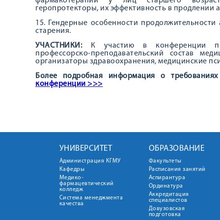
фармакотерапии у лиц старшего возраста
геропротекторы, их эффективность в продлении 
15. Гендерные особенности продолжительности
старения.
УЧАСТНИКИ:
К участию в конференции при
профессорско-преподавательский состав меди
организаторы здравоохранения, медицинские пси
Более подробная информация о требованиях
конференции
>>>
УНИВЕРСИТЕТ
ОБРАЗОВАНИЕ
Администрация КГМУ
Факультеты
Кафедры
Расписания занятий
Медико-
Аспирантура
фармацевтический
Ординатура
колледж
Аккредитация
Система менеджмента
специалистов
качества
Довузовская
подготовка