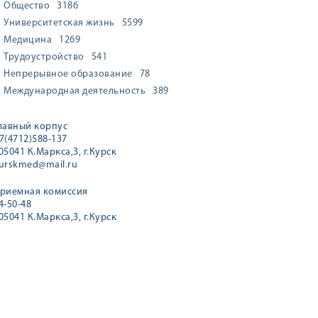
Общество
3186
Университетская жизнь
5599
Медицина
1269
Трудоустройство
541
Непрерывное образование
78
Международная деятельность
389
лавный корпус
7(4712)588-137
05041 К.Маркса,3, г.Курск
urskmed@mail.ru
риемная комиссия
4-50-48
05041 К.Маркса,3, г.Курск