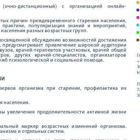
очно-дистанционный) с организацией онлайн-
стых причин преждевременного старения населения,
 практике, популяризация знаний и мероприятий,
 населения разных возрастных групп.
 посвященной обсуждению возможностей достижения
я, предусматривает привлечение широкой аудитории
вузов, врачей-терапевтов участковых, врачей общей
ров, других врачей-специалистов, организаторов
Г
лужб психологической и социальной помощи.
+
3
k
ИИ
П
зервов организма при старении, профилактика их
7
3
я населения.
ивы увеличения продолжительности активной жизни
гральный маркер возрастных изменений организма.
анизма и отдельных систем.