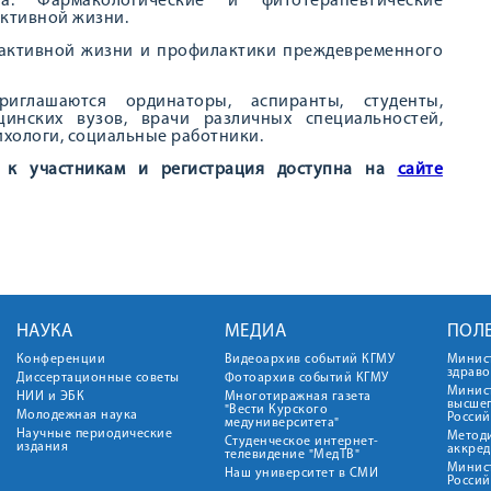
. Фармакологические и фитотерапевтические
активной жизни.
 активной жизни и профилактики преждевременного
глашаются ординаторы, аспиранты, студенты,
цинских вузов, врачи различных специальностей,
хологи, социальные работники.
 к участникам и регистрация доступна на
сайте
НАУКА
МЕДИА
ПОЛ
Конференции
Видеоархив событий КГМУ
Минис
здрав
Диссертационные советы
Фотоархив событий КГМУ
Минист
НИИ и ЭБК
Многотиражная газета
высше
"Вести Курского
Молодежная наука
Росси
медуниверситета"
Научные периодические
Метод
Студенческое интернет-
издания
аккред
телевидение "МедТВ"
Минис
Наш университет в СМИ
Росси