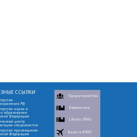
ЕЗНЫЕ ССЫЛКИ
Трудоустройство
терство
оохранения РФ
Библиотека
ерство науки и
го образования
йской Федерации
Library (ENG)
ический центр
итации специалистов
терство просвещения
Визит в КГМУ
йской Федерации