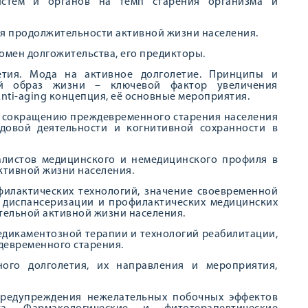
систем и органов на темп старения организма и
ия продолжительности активной жизни населения.
омен долгожительства, его предикторы.
етия. Мода на активное долголетие. Принципы и
ый образ жизни – ключевой фактор увеличения
nti-aging концепция, её основные мероприятия.
к сокращению преждевременного старения населения
удовой деятельности и когнитивной сохранности в
алистов медицинского и немедицинского профиля в
ктивной жизни населения.
филактических технологий, значение своевременной
, диспансеризации и профилактических медицинских
тельной активной жизни населения.
едикаментозной терапии и технологий реабилитации,
девременного старения.
ного долголетия, их направления и мероприятия,
предупреждения нежелательных побочных эффектов