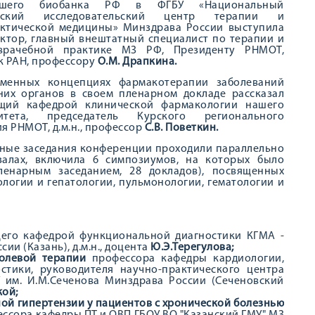
йшего биобанка РФ в ФГБУ «Национальный
нский исследовательский центр терапии и
ктической медицины» Минздрава России выступила
ектор, главный внештатный специалист по терапии и
врачебной практике МЗ РФ, Президенту РНМОТ,
к РАН, профессору
О.М. Драпкина.
менных концепциях фармакотерапии заболеваний
них органов в своем пленарном докладе рассказал
щий кафедрой клинической фармакологии нашего
ситета, председатель Курского регионального
я РНМОТ, д.м.н., профессор
С.В. Поветкин.
ные заседания конференции проходили параллельно
залах, включила 6 симпозиумов, на которых было
пленарным заседанием, 28 докладов), посвященных
логии и гепатологии, пульмонологии, гематологии и
его кафедрой функциональной диагностики КГМА -
и (Казань), д.м.н., доцента
Ю.Э.Терегулова;
холевой терапии
профессора кафедры кардиологии,
стики, руководителя научно-практического центра
им. И.М.Сеченова Минздрава России (Сеченовский
кой;
ной гипертензии у пациентов с хронической болезнью