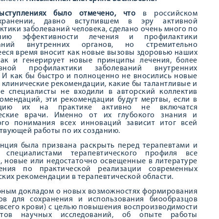
ыступлениях б
ыло отмечено, что
в российском
охранении, давно вступившем в эру активной
тики заболеваний человека, сделано очень много по
нию эффективности лечения и профилактики
ваний внутренних органов, но стремительно
еся время вносит как новые вызовы здоровью наших
так и генерирует новые принципы лечения, более
ивной профилактики заболеваний внутренних
. И как бы быстро и полноценно не вносились новые
 клинические рекомендации, какие бы талантливые и
е специалисты не входили в авторский коллектив
комендаций, эти рекомендации будут мертвы, если в
ацию их на практике активно не включатся
еские врачи. Именно от их глубокого знания и
ого понимания всех инноваций зависит итог всей
твующей работы по их созданию.
нция была призвана раскрыть перед терапевтами и
 специалистами терапевтического профиля все
, новые или недостаточно освещенные в литературе
ения по практической реализации современных
ких рекомендации в терапевтической области.
рным докладом о новых возможностях формирования
ов для сохранения и использования биообразцов
 всего крови) с целью повышения воспроизводимости
татов научных исследований, об опыте работы