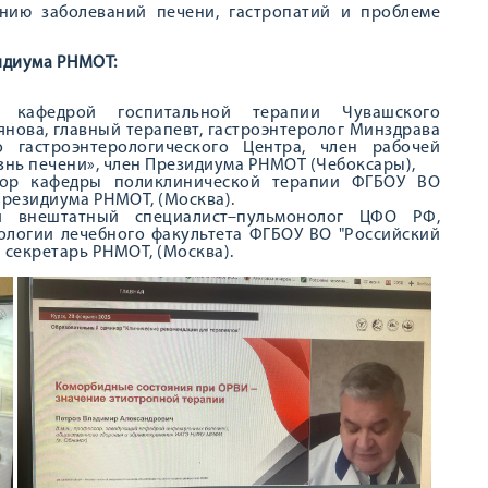
нию заболеваний печени, гастропатий и проблеме
идиума РНМОТ:
я кафедрой госпитальной терапии Чувашского
ьянова, главный терапевт, гастроэнтеролог Минздрава
о гастроэнтерологического Центра, член рабочей
знь печени», член Президиума РНМОТ (Чебоксары),
ор кафедры поликлинической терапии ФГБОУ ВО
Президиума РНМОТ, (Москва).
й внештатный специалист–пульмонолог ЦФО РФ,
логии лечебного факультета ФГБОУ ВО "Российский
 секретарь РНМОТ, (Москва).