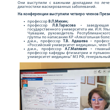
Они выступили с важными докладами по лече
диагностики маскированных заболеваний.
На конференции выступили четверо членов През
профессор
В.П.Михин;
профессор
Л.В.Тарасова -
заведующа
государственного университета им. И.Н. Ул
Чувашии, руководитель Республиканског
группы по написанию КР «Алкогольная боле
д.м.н., профессор
Т.В.
Адашева -
професс
«Российский университет медицины», член 
д.м.н., профессор
А.Г.Малявин -
главны
профессор кафедры фтизиатрии и пульмоно
университет медицины" МЗ РФ, генеральный