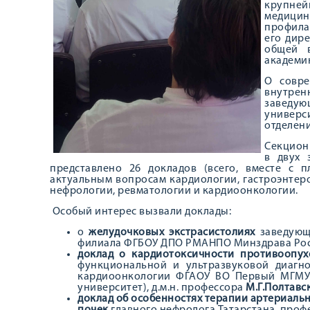
крупне
медици
профила
его дир
общей 
академи
О совре
внутрен
заведую
универ
отделени
Секцион
в двух 
представлено 26 докладов (всего, вместе с 
актуальным вопросам кардиологии, гастроэнтеро
нефрологии, ревматологии и кардиоонкологии.
Особый интерес вызвали доклады:
о
желудочковых экстрасистолиях
заведующ
филиала ФГБОУ ДПО РМАНПО Минздрава Росси
доклад о кардиотоксичности противоопу
функциональной и ультразвуковой диагно
кардиоонкологии ФГАОУ ВО Первый МГМУ 
университет), д.м.н. профессора
М.Г.Полтавс
доклад об особенностях терапии артериаль