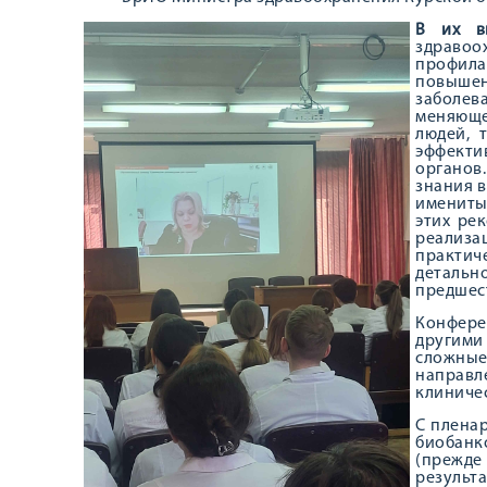
В их в
здраво
профилак
повыше
заболе
меняюще
людей, 
эффект
органов
знания в
имениты
этих ре
реализ
практич
детальн
предшес
Конфере
другими
сложные
направл
клиничес
С плена
биобанк
(прежде
резуль