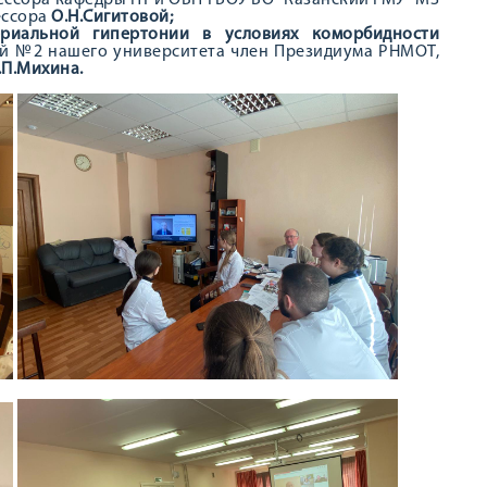
ессора кафедры ПТ и ОВП ГБОУ ВО "Казанский ГМУ" МЗ
ессора
О.Н.Сигитовой;
риальной гипертонии в условиях коморбидности
й №2 нашего университета член Президиума РНМОТ,
.П.Михина.