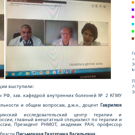
Г
+
3
k
П
ции выступили:
7
3
 РФ, зав. кафедрой внутренних болезней № 2 КГМУ
льности и общим вопросам, д.м.н., доцент
Гаврилюк
инский исследовательский центр терапии и
ссии, главный внештатный специалист по терапии и
ссии, Президент РНМОТ, академик РАН, профессор
области
Письменн
ая
Екатерин
а
Васильевн
а.