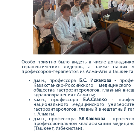
Особо приятно было видеть в числе докладчико
терапевтических лидеров, а также наших м
профессоров-терапевтов из Алма-Аты и Ташкента.
д.м.н., профессора
Б.С. Искакова -
профес
Казахстанско-Российского медицинского
общества гастроэнтерологов, главный вне
здравоохранения г.Алматы;
к.м.н., профессора
Е.А.Славко
- професс
национального медицинского университе
гастроэнтерологов, главный внештатный г
г. Алматы;
д.м.н., профессора
У.К
.
Каюмова
- профессо
профессиональной квалификации медицинск
(Ташкент, Узбекистан).