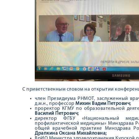
С приветственным словом на открытии конферен
член Президиума РНМОТ, заслуженный врач
д.м.н., профессор
Михин Вадим Петрович;
проректор КГМУ по образовательной деяте
Василий Петрович;
директор ФГБУ «Национальный медиц
профилактической медицины» Минздрава Ро
общей врачебной практике Минздрава Ро
Драпкина Оксана Михайловна;
ВрИО Министра здравоохранения Курской 