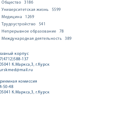
Общество
3186
Университетская жизнь
5599
Медицина
1269
Трудоустройство
541
Непрерывное образование
78
Международная деятельность
389
лавный корпус
7(4712)588-137
05041 К.Маркса,3, г.Курск
urskmed@mail.ru
риемная комиссия
4-50-48
05041 К.Маркса,3, г.Курск