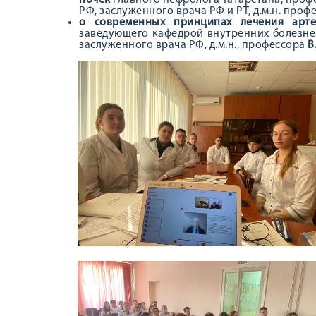
почек
главного нефролога Татарстана, проф
РФ, заслуженного врача РФ и РТ, д.м.н. проф
о современных принципах лечения арте
заведующего кафедрой внутренних болезне
заслуженного врача РФ, д.м.н., профессора
В