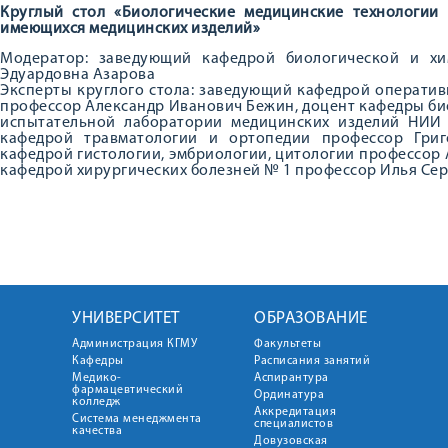
Круглый стол «Биологические медицинские технологии
имеющихся медицинских изделий»
Модератор: заведующий кафедрой биологической и х
Эдуардовна Азарова
Эксперты круглого стола: заведующий кафедрой операти
профессор Александр Иванович Бежин, доцент кафедры биол
испытательной лаборатории медицинских изделий НИИ
кафедрой травматологии и ортопедии профессор Гри
кафедрой гистологии, эмбриологии, цитологии профессор
кафедрой хирургических болезней № 1 профессор Илья Се
УНИВЕРСИТЕТ
ОБРАЗОВАНИЕ
Администрация КГМУ
Факультеты
Кафедры
Расписания занятий
Медико-
Аспирантура
фармацевтический
Ординатура
колледж
Аккредитация
Система менеджмента
специалистов
качества
Довузовская