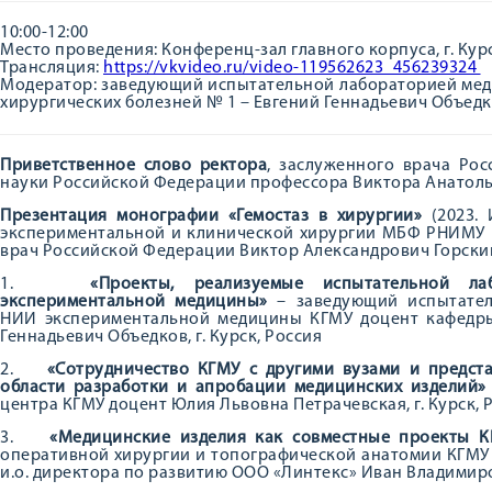
10:00-12:00
Место проведения: Конференц-зал главного корпуса, г. Курск
Трансляция:
https://vkvideo.ru/video-119562623_456239324
Модератор: заведующий испытательной лабораторией мед
хирургических болезней № 1 – Евгений Геннадьевич Объед
Приветственное слово ректора
, заслуженного врача Рос
науки Российской Федерации профессора Виктора Анатол
Презентация монографии «Гемостаз в хирургии»
(2023.
экспериментальной и клинической хирургии МБФ РНИМУ и
врач Российской Федерации Виктор Александрович Горский,
1.
«Проекты, реализуемые испытательной л
экспериментальной медицины»
– заведующий испытател
НИИ экспериментальной медицины КГМУ доцент кафедр
Геннадьевич Объедков, г. Курск, Россия
2.
«Сотрудничество КГМУ с другими вузами и предст
области разработки и апробации медицинских изделий»
центра КГМУ доцент Юлия Львовна Петрачевская, г. Курск, 
3.
«Медицинские изделия как совместные проекты К
оперативной хирургии и топографической анатомии КГМУ Ан
и.о. директора по развитию ООО «Линтекс» Иван Владимиров