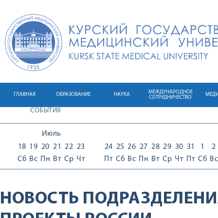
МЕЖДУНАРОДНОЕ
ГЛАВНАЯ
ОБРАЗОВАНИЕ
НАУКА
МЕД
СОТРУДНИЧЕСТВО
СОБЫТИЯ
Июль
18
19
20
21
22
23
24
25
26
27
28
29
30
31
1
2
Сб
Вс
Пн
Вт
Ср
Чт
Пт
Сб
Вс
Пн
Вт
Ср
Чт
Пт
Сб
Вс
НОВОСТЬ ПОДРАЗДЕЛЕНИ