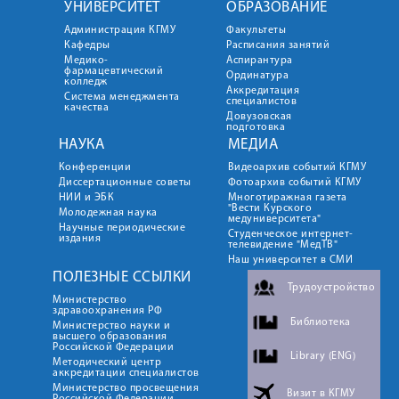
УНИВЕРСИТЕТ
ОБРАЗОВАНИЕ
Администрация КГМУ
Факультеты
Кафедры
Расписания занятий
Медико-
Аспирантура
фармацевтический
Ординатура
колледж
Аккредитация
Система менеджмента
специалистов
качества
Довузовская
подготовка
НАУКА
МЕДИА
Конференции
Видеоархив событий КГМУ
Диссертационные советы
Фотоархив событий КГМУ
НИИ и ЭБК
Многотиражная газета
"Вести Курского
Молодежная наука
медуниверситета"
Научные периодические
Студенческое интернет-
издания
телевидение "МедТВ"
Наш университет в СМИ
ПОЛЕЗНЫЕ ССЫЛКИ
Трудоустройство
Министерство
здравоохранения РФ
Библиотека
Министерство науки и
высшего образования
Российской Федерации
Library (ENG)
Методический центр
аккредитации специалистов
Министерство просвещения
Визит в КГМУ