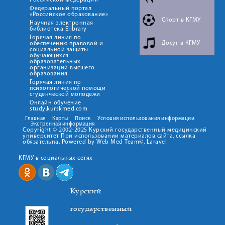
Российской Федерации
Федеральный портал
«Российское образование»
Спорт в КГМУ
Научная электронная
библиотека Elibrary
Горячая линия по
Досуг в КГМУ
обеспечению правовой и
социальной защиты
обучающихся
образовательных
организаций высшего
образования
Горячая линия по
психологической помощи
студенческой молодежи
Онлайн обучение
study.kurskmed.com
Главная
Карты
Поиск
Условия использования информации
Экстренная информация
Copyright © 2002-2025 Курский государственный медицинский
университет При использовании материалов сайта, ссылка
обязательна. Powered by Web Med Team©, Laravel
КГМУ в социальных сетях
Курский
государственный