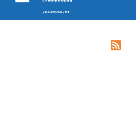
медицинский
университет
305041. К.Маркса,3, г. Курск. Тел. +7(4712) 588-137. Факс
+7(4712) 588-137. E-mail: kurskmed@mail.ru