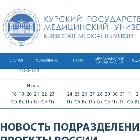
МЕЖДУНАРОДНОЕ
ГЛАВНАЯ
ОБРАЗОВАНИЕ
НАУКА
МЕД
СОТРУДНИЧЕСТВО
СОБЫТИЯ
Июль
18
19
20
21
22
23
24
25
26
27
28
29
30
31
1
2
Сб
Вс
Пн
Вт
Ср
Чт
Пт
Сб
Вс
Пн
Вт
Ср
Чт
Пт
Сб
Вс
НОВОСТЬ ПОДРАЗДЕЛЕНИ