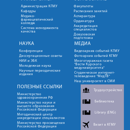
Администрация КГМУ
Факультеты
Кафедры
Расписания занятий
Медико-
Аспирантура
фармацевтический
Ординатура
колледж
Аккредитация
Система менеджмента
специалистов
качества
Довузовская
подготовка
НАУКА
МЕДИА
Конференции
Видеоархив событий КГМУ
Диссертационные советы
Фотоархив событий КГМУ
НИИ и ЭБК
Многотиражная газета
"Вести Курского
Молодежная наука
медуниверситета"
Научные периодические
Студенческое интернет-
издания
телевидение "МедТВ"
Наш университет в СМИ
ПОЛЕЗНЫЕ ССЫЛКИ
Трудоустройство
Министерство
здравоохранения РФ
Библиотека
Министерство науки и
высшего образования
Российской Федерации
Library (ENG)
Методический центр
аккредитации специалистов
Министерство просвещения
Визит в КГМУ
Российской Федерации