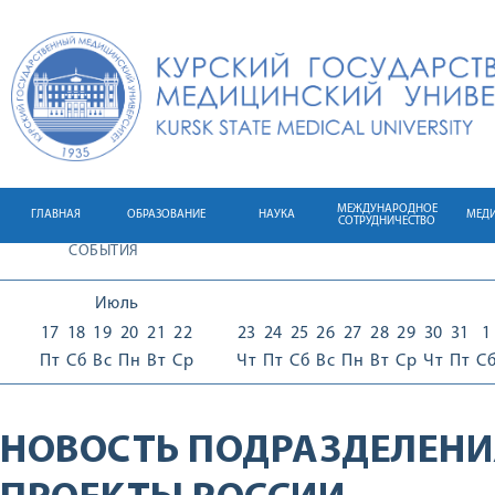
МЕЖДУНАРОДНОЕ
ГЛАВНАЯ
ОБРАЗОВАНИЕ
НАУКА
МЕД
СОТРУДНИЧЕСТВО
СОБЫТИЯ
Июль
17
18
19
20
21
22
23
24
25
26
27
28
29
30
31
1
Пт
Сб
Вс
Пн
Вт
Ср
Чт
Пт
Сб
Вс
Пн
Вт
Ср
Чт
Пт
С
НОВОСТЬ ПОДРАЗДЕЛЕНИ