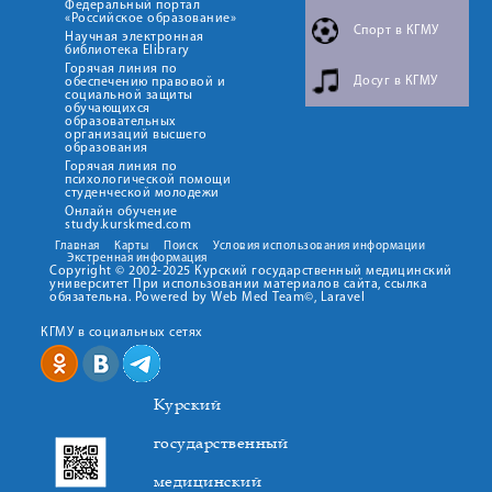
Федеральный портал
«Российское образование»
Спорт в КГМУ
Научная электронная
библиотека Elibrary
Горячая линия по
Досуг в КГМУ
обеспечению правовой и
социальной защиты
обучающихся
образовательных
организаций высшего
образования
Горячая линия по
психологической помощи
студенческой молодежи
Онлайн обучение
study.kurskmed.com
Главная
Карты
Поиск
Условия использования информации
Экстренная информация
Copyright © 2002-2025 Курский государственный медицинский
университет При использовании материалов сайта, ссылка
обязательна. Powered by Web Med Team©, Laravel
КГМУ в социальных сетях
Курский
государственный
медицинский