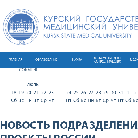
МЕЖДУНАРОДНОЕ
ГЛАВНАЯ
ОБРАЗОВАНИЕ
НАУКА
МЕД
СОТРУДНИЧЕСТВО
СОБЫТИЯ
Июль
18
19
20
21
22
23
24
25
26
27
28
29
30
31
1
2
Сб
Вс
Пн
Вт
Ср
Чт
Пт
Сб
Вс
Пн
Вт
Ср
Чт
Пт
Сб
Вс
НОВОСТЬ ПОДРАЗДЕЛЕНИ