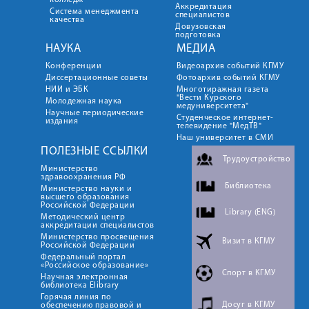
колледж
Аккредитация
Система менеджмента
специалистов
качества
Довузовская
подготовка
НАУКА
МЕДИА
Конференции
Видеоархив событий КГМУ
Диссертационные советы
Фотоархив событий КГМУ
НИИ и ЭБК
Многотиражная газета
"Вести Курского
Молодежная наука
медуниверситета"
Научные периодические
Студенческое интернет-
издания
телевидение "МедТВ"
Наш университет в СМИ
ПОЛЕЗНЫЕ ССЫЛКИ
Трудоустройство
Министерство
здравоохранения РФ
Библиотека
Министерство науки и
высшего образования
Российской Федерации
Library (ENG)
Методический центр
аккредитации специалистов
Министерство просвещения
Визит в КГМУ
Российской Федерации
Федеральный портал
«Российское образование»
Спорт в КГМУ
Научная электронная
библиотека Elibrary
Горячая линия по
Досуг в КГМУ
обеспечению правовой и