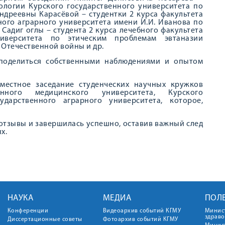
ологии Курского государственного университета по
ндреевны Карасёвой – студентки 2 курса факультета
ого аграрного университета имени И.И. Иванова по
Садиг оглы – студента 2 курса лечебного факультета
ниверситета по этическим проблемам эвтаназии
 Отечественной войны и др.
 поделиться собственными наблюдениями и опытом
местное заседание студенческих научных кружков
нного медицинского университета, Курского
сударственного аграрного университета, которое,
отзывы и завершилась успешно, оставив важный след
х.
НАУКА
МЕДИА
ПОЛ
Конференции
Видеоархив событий КГМУ
Минис
здрав
Диссертационные советы
Фотоархив событий КГМУ