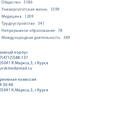
Общество
3186
Университетская жизнь
5599
Медицина
1269
Трудоустройство
541
Непрерывное образование
78
Международная деятельность
389
лавный корпус
7(4712)588-137
05041 К.Маркса,3, г.Курск
urskmed@mail.ru
риемная комиссия
4-50-48
05041 К.Маркса,3, г.Курск