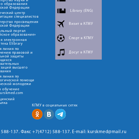
ерство науки и
го образования
йской Федерации
Library (ENG)
ический центр
итации специалистов
терство просвещения
Визит в КГМУ
йской Федерации
альный портал
йское образование»
Спорт в КГМУ
я электронная
тека Elibrary
я линия по
Досуг в КГМУ
чению правовой и
льной защиты
ющихся
овательных
изаций высшего
ования
я линия по
логической помощи
ческой молодежи
н обучение
kurskmed.com
ицинский
ылка
КГМУ в социальных сетях
2) 588-137. Факс +7(4712) 588-137. E-mail: kurskmed@mail.ru