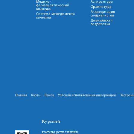
Медико-
Аспирантура
фармацевтический
Ординатура
колледж
Аккредитация
Система менеджмента
специалистов
качества
Довузовская
подготовка
Главная
Карты
Поиск
Условия использования информации
Экстрен
Курский
государственный