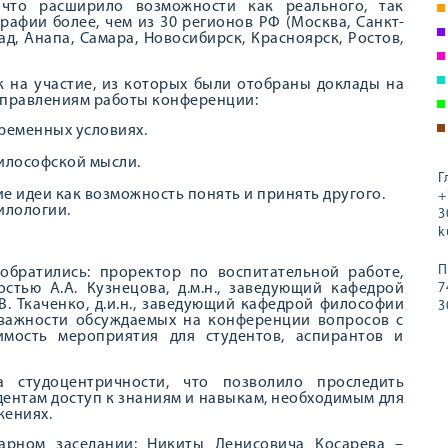
что расширило возможности как реального, так
рафии более, чем из 30 регионов РФ (Москва, Санкт-
ад, Анапа, Самара, Новосибирск, Красноярск, Ростов,
к на участие, из которых были отобраны доклады на
аправлениям работы конференции:
ременных условиях.
илософской мысли.
Г
е идеи как возможность понять и принять другого.
+
илологии.
3
k
П
братились: проректор по воспитательной работе,
стью А.А. Кузнецова, д.м.н., заведующий кафедрой
7
. Ткаченко, д.и.н., заведующий кафедрой философии
3
о важности обсуждаемых на конференции вопросов с
имость мероприятия для студентов, аспирантов и
 студоцентричности, что позволило проследить
ентам доступ к знаниям и навыкам, необходимым для
жениях.
нарном заседании: Никиты Денисовича Косарева –