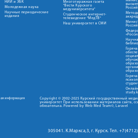
Минист
НИИ и ЭБК
Многотиражная газета
высше
"Вести Курского
Молодежная наука
Росси
медуниверситета"
Научные периодические
Метод
Студенческое интернет-
издания
аккред
телевидение "МедТВ"
Минис
Наш университет в СМИ
Росси
Федер
«Росси
Научна
библио
Горяча
обеспе
социа
обуча
образ
орган
образ
Горяча
психо
студен
Онлай
study.
ная информация
Copyright © 2002-2025 Курский государственный мед
университет При использовании материалов сайта, сс
обязательна. Powered by Web Med Team©, Laravel
305041. К.Маркса,3, г. Курск. Тел. +7(471