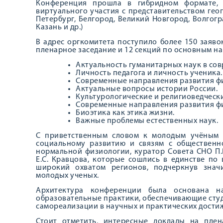
Конференция прошла в гибридном формате, 
виртуального участия с представительством геог
Петербург, Белгород, Великий Новгород, Волгогр
Казань и др.)
В адрес оргкомитета поступило более 150 заяво
пленарное заседание и 12 секций по основным н
Актуальность гуманитарных наук в сов
Личность педагога и личность ученика.
Современные направления развития ф
Актуальные вопросы истории России.
Культурологические и религиоведчески
Современные направления развития ф
Биоэтика как этика жизни.
Важные проблемы естественных наук.
С приветственным словом к молодым учёным о
социальному развитию и связям с общественно
нормальной физиологии, куратор Совета СНО П.В
Е.С. Кравцова, которые сошлись в единстве п
широкий охватом регионов, подчеркнув знач
молодых ученых.
Архитектура конференции была основана на
образовательные практики, обеспечивающие студ
самореализации в научных и практических дости
Стоит отметить, интересные доклады на пле