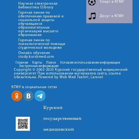
Спорт в КГМУ
Научная электронная
библиотека Elibrary
Горячая линия по
Досуг в КГМУ
обеспечению правовой и
социальной защиты
обучающихся
образовательных
организаций высшего
образования
Горячая линия по
психологической помощи
студенческой молодежи
Онлайн обучение
study.kurskmed.com
Главная
Карты
Поиск
Условия использования информации
Экстренная информация
Copyright © 2002-2025 Курский государственный медицинский
университет При использовании материалов сайта, ссылка
обязательна. Powered by Web Med Team©, Laravel
КГМУ в социальных сетях
Курский
государственный
медицинский