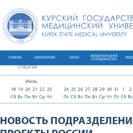
МЕЖДУНАРОДНОЕ
ГЛАВНАЯ
ОБРАЗОВАНИЕ
НАУКА
МЕД
СОТРУДНИЧЕСТВО
СОБЫТИЯ
Июль
18
19
20
21
22
23
24
25
26
27
28
29
30
31
1
2
Сб
Вс
Пн
Вт
Ср
Чт
Пт
Сб
Вс
Пн
Вт
Ср
Чт
Пт
Сб
Вс
НОВОСТЬ ПОДРАЗДЕЛЕНИ