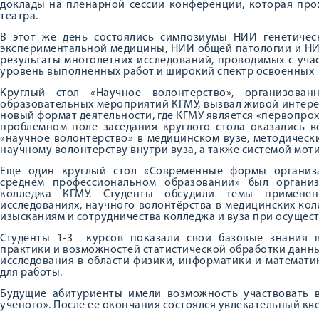
доклады на пленарной сессии конференции, которая про
театра.
В этот же день состоялись симпозиумы НИИ генетиче
экспериментальной медицины, НИИ общей патологии и НИ
результаты многолетних исследований, проводимых с уча
уровень выполненных работ и широкий спектр освоенных
Круглый стол «Научное волонтерство», организова
образовательных мероприятий КГМУ, вызвал живой интерес
новый формат деятельности, где КГМУ является «первопрох
проблемном поле заседания круглого стола оказались 
«научное волонтерство» в медицинском вузе, методичес
научному волонтерству внутри вуза, а также системой мот
Еще один круглый стол «Современные формы организа
среднем профессиональном образовании» был организ
колледжа КГМУ. Студенты обсудили темы применен
исследованиях, научного волонтёрства в медицинских ко
изысканиям и сотрудничества колледжа и вуза при осущес
Студенты 1-3 курсов показали свои базовые знания 
практики и возможностей статистической обработки данн
исследования в области физики, информатики и математи
для работы.
Будущие абитуриенты имели возможность участвовать в
ученого». После ее окончания состоялся увлекательный кв