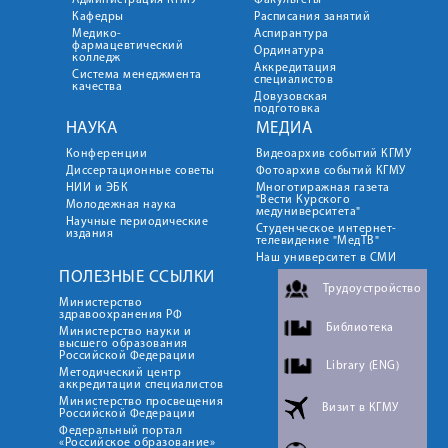
Администрация КГМУ
Факультеты
Кафедры
Расписания занятий
Медико-
Аспирантура
фармацевтический
Ординатура
колледж
Аккредитация
Система менеджмента
специалистов
качества
Довузовская
подготовка
НАУКА
МЕДИА
Конференции
Видеоархив событий КГМУ
Диссертационные советы
Фотоархив событий КГМУ
НИИ и ЭБК
Многотиражная газета
"Вести Курского
Молодежная наука
медуниверситета"
Научные периодические
Студенческое интернет-
издания
телевидение "МедТВ"
Наш университет в СМИ
ПОЛЕЗНЫЕ ССЫЛКИ
Трудоустройство
Министерство
здравоохранения РФ
Библиотека
Министерство науки и
высшего образования
Российской Федерации
Library (ENG)
Методический центр
аккредитации специалистов
Министерство просвещения
Визит в КГМУ
Российской Федерации
Федеральный портал
«Российское образование»