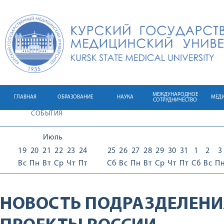
МЕЖДУНАРОДНОЕ
ГЛАВНАЯ
ОБРАЗОВАНИЕ
НАУКА
МЕД
СОТРУДНИЧЕСТВО
СОБЫТИЯ
Июль
19
20
21
22
23
24
25
26
27
28
29
30
31
1
2
3
Вс
Пн
Вт
Ср
Чт
Пт
Сб
Вс
Пн
Вт
Ср
Чт
Пт
Сб
Вс
П
НОВОСТЬ ПОДРАЗДЕЛЕНИ