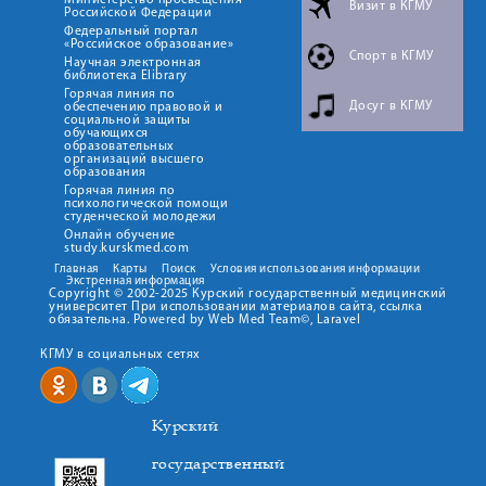
Министерство просвещения
Визит в КГМУ
Российской Федерации
Федеральный портал
«Российское образование»
Спорт в КГМУ
Научная электронная
библиотека Elibrary
Горячая линия по
Досуг в КГМУ
обеспечению правовой и
социальной защиты
обучающихся
образовательных
организаций высшего
образования
Горячая линия по
психологической помощи
студенческой молодежи
Онлайн обучение
study.kurskmed.com
Главная
Карты
Поиск
Условия использования информации
Экстренная информация
Copyright © 2002-2025 Курский государственный медицинский
университет При использовании материалов сайта, ссылка
обязательна. Powered by Web Med Team©, Laravel
КГМУ в социальных сетях
Курский
государственный