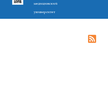
медицинский
университет
305041. К.Маркса,3, г. Курск. Тел. +7(4712) 588-137. Факс
+7(4712) 588-137. E-mail: kurskmed@mail.ru