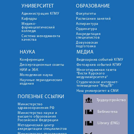
УНИВЕРСИТЕТ
ОБРАЗОВАНИЕ
Администрация КГМУ
Факультеты
Кафедры
Расписания занятий
Медико-
Аспирантура
фармацевтический
Ординатура
колледж
Аккредитация
Система менеджмента
специалистов
качества
Довузовская
подготовка
НАУКА
МЕДИА
Конференции
Видеоархив событий КГМУ
Диссертационные советы
Фотоархив событий КГМУ
НИИ и ЭБК
Многотиражная газета
"Вести Курского
Молодежная наука
медуниверситета"
Научные периодические
Студенческое интернет-
издания
телевидение "МедТВ"
Наш университет в СМИ
ПОЛЕЗНЫЕ ССЫЛКИ
Трудоустройство
Министерство
здравоохранения РФ
Библиотека
Министерство науки и
высшего образования
Российской Федерации
Library (ENG)
Методический центр
аккредитации специалистов