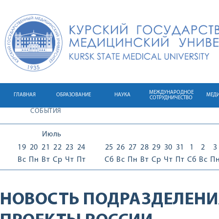
МЕЖДУНАРОДНОЕ
ГЛАВНАЯ
ОБРАЗОВАНИЕ
НАУКА
МЕД
СОТРУДНИЧЕСТВО
СОБЫТИЯ
Июль
19
20
21
22
23
24
25
26
27
28
29
30
31
1
2
3
Вс
Пн
Вт
Ср
Чт
Пт
Сб
Вс
Пн
Вт
Ср
Чт
Пт
Сб
Вс
П
НОВОСТЬ ПОДРАЗДЕЛЕНИ