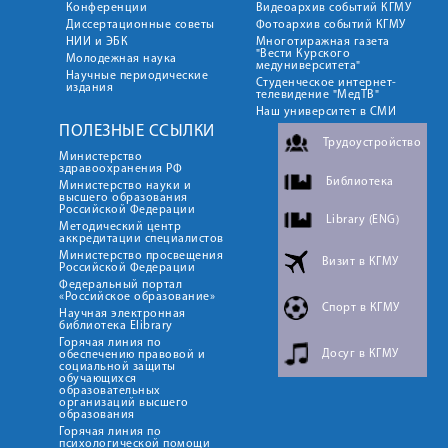
Конференции
Видеоархив событий КГМУ
Диссертационные советы
Фотоархив событий КГМУ
НИИ и ЭБК
Многотиражная газета
"Вести Курского
Молодежная наука
медуниверситета"
Научные периодические
Студенческое интернет-
издания
телевидение "МедТВ"
Наш университет в СМИ
ПОЛЕЗНЫЕ ССЫЛКИ
Трудоустройство
Министерство
здравоохранения РФ
Библиотека
Министерство науки и
высшего образования
Российской Федерации
Library (ENG)
Методический центр
аккредитации специалистов
Министерство просвещения
Визит в КГМУ
Российской Федерации
Федеральный портал
«Российское образование»
Спорт в КГМУ
Научная электронная
библиотека Elibrary
Горячая линия по
Досуг в КГМУ
обеспечению правовой и
социальной защиты
обучающихся
образовательных
организаций высшего
образования
Горячая линия по
психологической помощи