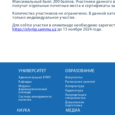
Максимальный балл: 200 баллов. Участники данного 
получат отдельные почетные места и сертификаты за
Количество участников не ограничено. В данной кат
только индивидуальное участие.
Для online участия в олимпиаде необходимо зарегис
https://olymp.sammu.uz
до 15 ноября 2024 года.
УНИВЕРСИТЕТ
ОБРАЗОВАНИЕ
Администрация КГМУ
Факультеты
Кафедры
Расписания занятий
Медико-
Аспирантура
фармацевтический
Ординатура
колледж
Аккредитация
Система менеджмента
специалистов
качества
Довузовская
подготовка
НАУКА
МЕДИА