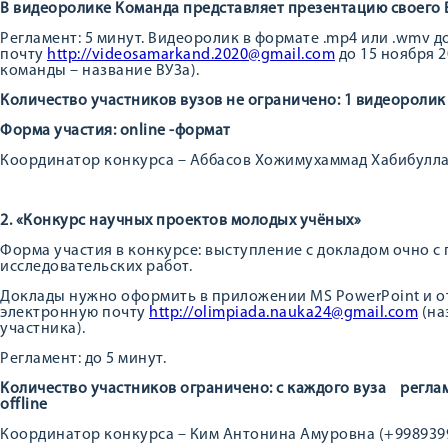
В видеоролике Команда представляет презентацию своего В
Регламент: 5 минут. Видеоролик в формате .mp4 или .wmv 
почту
http://videosamarkand.2020@gmail.com
до 15 ноября 2
команды – название ВУЗа).
Количество участников вузов не
ограничено: 1 видеороли
Форма участия: online -формат
Координатор конкурса – Аббасов Хожимухаммад Хабибуллае
2. «Конкурс научных проектов молодых учёных»
Форма участия в конкурсе: выступление с докладом очно с
исследовательских работ.
Доклады нужно оформить в приложении MS PowerPoint и от
электронную почту
http://olimpiada.nauka24@gmail.com
(на
участника).
Регламент: до 5 минут.
Количество участников ограничено: с каждого вуза
регла
offline
Координатор конкурса – Ким Антонина Амуровна (+9989399