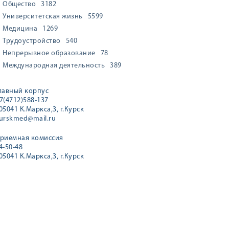
Общество
3182
Университетская жизнь
5599
Медицина
1269
Трудоустройство
540
Непрерывное образование
78
Международная деятельность
389
лавный корпус
7(4712)588-137
05041 К.Маркса,3, г.Курск
urskmed@mail.ru
риемная комиссия
4-50-48
05041 К.Маркса,3, г.Курск