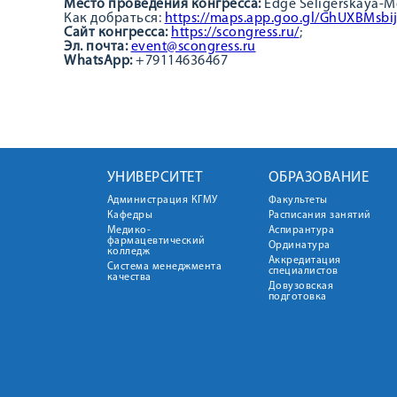
Место проведения конгресса:
Edge Seligerskaya-
Как добраться:
https://maps.app.goo.gl/GhUXBMsbi
Сайт конгресса:
https://scongress.ru/
;
Эл. почта:
event@scongress.ru
WhatsApp:
+79114636467
УНИВЕРСИТЕТ
ОБРАЗОВАНИЕ
Администрация КГМУ
Факультеты
Кафедры
Расписания занятий
Медико-
Аспирантура
фармацевтический
Ординатура
колледж
Аккредитация
Система менеджмента
специалистов
качества
Довузовская
подготовка