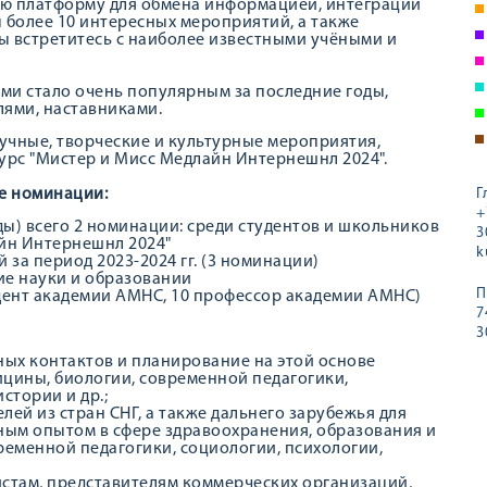
ую платформу для обмена информацией, интеграции
 более 10 интересных мероприятий, а также
ы встретитесь с наиболее известными учёными и
ами стало очень популярным за последние годы,
лями, наставниками.
учные, творческие и культурные мероприятия,
рс "Мистер и Мисс Медлайн Интернешнл 2024".
е номинации:
Г
+
ы) всего 2 номинации: среди студентов и школьников
3
йн Интернешнл 2024"
k
за период 2023-2024 гг. (3 номинации)
ие науки и образовании
П
дент академии АМНС, 10 профессор академии АМНС)
7
3
ых контактов и планирование на этой основе
ицины, биологии, современной педагогики,
стории и др.;
ей из стран СНГ, а также дальнего зарубежья для
ным опытом в сфере здравоохранения, образования и
ременной педагогики, социологии, психологии,
стам, представителям коммерческих организаций,