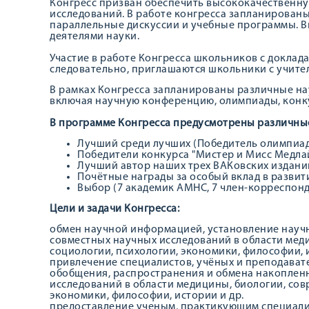
Конгресс призван обеспечить высококачественн
исследований. В работе конгресса запланированы
параллельные дискуссии и учебные программы. В
деятелями науки.
Участие в работе Конгресса школьников с доклад
следовательно, приглашаются школьники с учите
В рамках Конгресса запланированы различные на
включая научную конференцию, олимпиады, конку
В программе Конгресса предусмотрены различны
Лучший среди лучших (Победитель олимпиад
Победители конкурса "Мистер и Мисс Медла
Лучший автор наших трех ВАКовских изданий 
Почётные награды за особый вклад в развит
Выбор (7 академик АМНС, 7 член-корреспон
Цели и задачи Конгресса:
обмен научной информацией, установление научн
совместных научных исследований в области мед
социологии, психологии, экономики, философии, и
привлечение специалистов, учёных и преподавател
обобщения, распространения и обмена накоплен
исследований в области медицины, биологии, сов
экономики, философии, истории и др.
предоставление ученым, практикующим специали