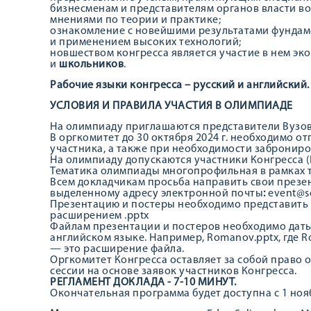
бизнесменам и представителям органов власти 
мнениями по теории и практике;
ознакомление с новейшими результатами фундам
и применением высоких технологий;
новшеством конгресса является участие в нем эко
и
школьников
.
Рабочие языки конгресса – русский и английский
УСЛОВИЯ И ПРАВИЛА УЧАСТИЯ В ОЛИМПИАДЕ
На олимпиаду приглашаются представители Вузов 
В оргкомитет до 30 октября 2024 г. необходимо 
участника, а также при необходимости забронир
На олимпиаду допускаются участники Конгресса (
Тематика олимпиады многопрофильная в рамках т
Всем докладчикам просьба направить свои презен
выделенному адресу электронной почты
:
event@sc
Презентацию и постеры необходимо представить в
расширением .pptx
Файлам презентации и постеров необходимо дать
английском языке. Например, Romanov.pptx, где 
— это расширение файла.
Оргкомитет Конгресса оставляет за собой право 
сессии на основе заявок участников Конгресса.
РЕГЛАМЕНТ ДОКЛАДА - 7-10 МИНУТ.
Окончательная программа будет доступна с 1 нояб