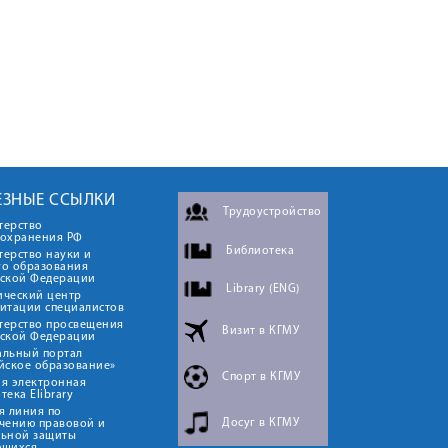
ЕЗНЫЕ ССЫЛКИ
Трудоустройство
терство
оохранения РФ
Библиотека
ерство науки и
го образования
йской Федерации
Library (ENG)
ический центр
итации специалистов
терство просвещения
Визит в КГМУ
йской Федерации
альный портал
йское образование»
Спорт в КГМУ
я электронная
тека Elibrary
я линия по
Досуг в КГМУ
чению правовой и
льной защиты