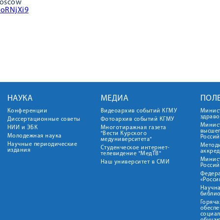
Moscow
joRNjXi9
НАУКА
МЕДИА
ПОЛ
Конференции
Видеоархив событий КГМУ
Минис
здрав
Диссертационные советы
Фотоархив событий КГМУ
Минист
НИИ и ЭБК
Многотиражная газета
высше
"Вести Курского
Молодежная наука
Росси
медуниверситета"
Научные периодические
Метод
Студенческое интернет-
издания
аккред
телевидение "МедТВ"
Минис
Наш университет в СМИ
Росси
Федер
«Росси
Научна
библио
Горяча
обеспе
социа