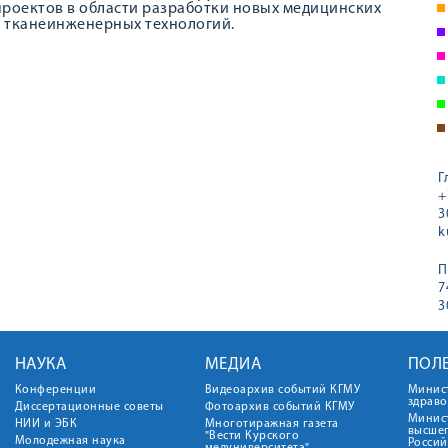
роектов в области разработки новых медицинских
и тканеинженерных технологий.
Г
+
3
k
П
7
3
НАУКА
МЕДИА
ПОЛ
Конференции
Видеоархив событий КГМУ
Минис
здрав
Диссертационные советы
Фотоархив событий КГМУ
Минист
НИИ и ЭБК
Многотиражная газета
высше
"Вести Курского
Молодежная наука
Росси