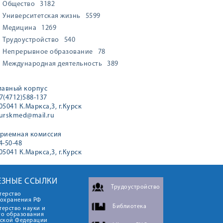
Общество
3182
Университетская жизнь
5599
Медицина
1269
Трудоустройство
540
Непрерывное образование
78
Международная деятельность
389
лавный корпус
7(4712)588-137
05041 К.Маркса,3, г.Курск
urskmed@mail.ru
риемная комиссия
4-50-48
05041 К.Маркса,3, г.Курск
ЕЗНЫЕ ССЫЛКИ
Трудоустройство
терство
оохранения РФ
Библиотека
ерство науки и
го образования
йской Федерации