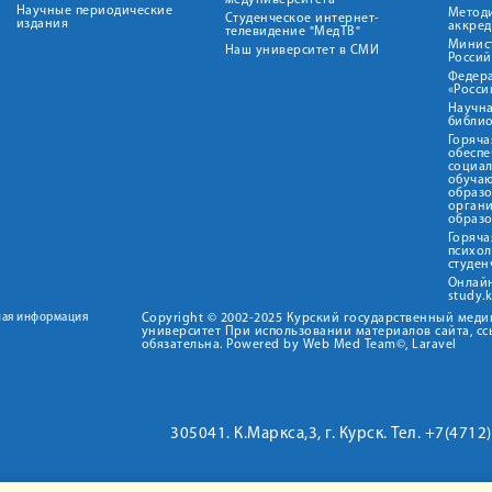
медуниверситета"
Научные периодические
Метод
Студенческое интернет-
издания
аккред
телевидение "МедТВ"
Минис
Наш университет в СМИ
Росси
Федер
«Росси
Научна
библио
Горяча
обеспе
социа
обуча
образ
орган
образ
Горяча
психо
студен
Онлай
study.
ная информация
Copyright © 2002-2025 Курский государственный мед
университет При использовании материалов сайта, сс
обязательна. Powered by Web Med Team©, Laravel
305041. К.Маркса,3, г. Курск. Тел. +7(471