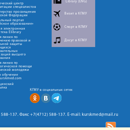
Library (ENG)
ический центр
итации специалистов
терство просвещения
Визит в КГМУ
йской Федерации
альный портал
йское образование»
Спорт в КГМУ
я электронная
тека Elibrary
я линия по
Досуг в КГМУ
чению правовой и
льной защиты
ющихся
овательных
изаций высшего
ования
я линия по
логической помощи
ческой молодежи
н обучение
kurskmed.com
ицинский
ылка
КГМУ в социальных сетях
2) 588-137. Факс +7(4712) 588-137. E-mail: kurskmed@mail.ru