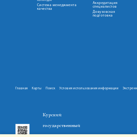
колледж
Аккредитация
Система менеджмента
специалистов
качества
Довузовская
подготовка
Главная
Карты
Поиск
Условия использования информации
Экстрен
Курский
государственный
медицинский