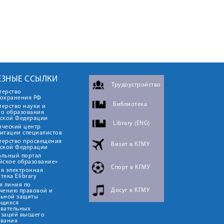
ЕЗНЫЕ ССЫЛКИ
Трудоустройство
терство
оохранения РФ
Библиотека
ерство науки и
го образования
йской Федерации
Library (ENG)
ический центр
итации специалистов
терство просвещения
Визит в КГМУ
йской Федерации
альный портал
йское образование»
Спорт в КГМУ
я электронная
тека Elibrary
я линия по
Досуг в КГМУ
чению правовой и
льной защиты
ющихся
овательных
изаций высшего
ования