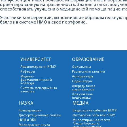
Конференция имеет большое информационное и образоват
ориентированную направленность. Знания и опыт, получе
способствовать улучшению медицинской помощи пациента
Участники конференции, выполнившие образовательную пр
баллов в системе НМО в свое портфолио.
УНИВЕРСИТЕТ
ОБРАЗОВАНИЕ
Администрация КГМУ
Факультеты
Кафедры
Расписания занятий
Медико-
Аспирантура
фармацевтический
Ординатура
колледж
Аккредитация
Система менеджмента
специалистов
качества
Довузовская
подготовка
НАУКА
МЕДИА
Конференции
Видеоархив событий КГМУ
Диссертационные советы
Фотоархив событий КГМУ
НИИ и ЭБК
Многотиражная газета
"Вести Курского
Молодежная наука