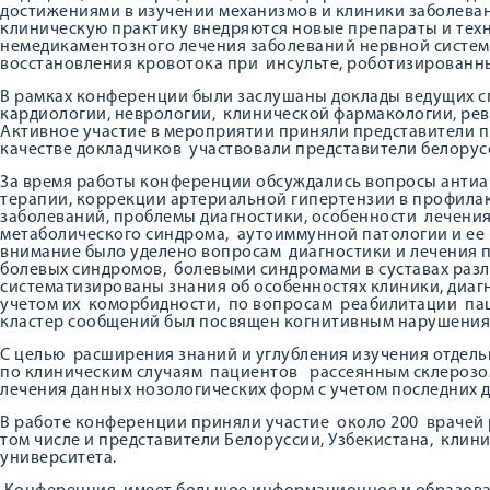
достижениями в изучении механизмов и клиники заболева
клиническую практику внедряются новые препараты и тех
немедикаментозного лечения заболеваний нервной системы
восстановления кровотока при инсульте, роботизированн
В рамках конференции были заслушаны доклады ведущих с
кардиологии, неврологии, клинической фармакологии, рев
Активное участие в мероприятии приняли представители п
качестве докладчиков участвовали представители белору
За время работы конференции обсуждались вопросы антиа
терапии, коррекции артериальной гипертензии в профил
заболеваний, проблемы диагностики, особенности лечени
метаболического синдрома, аутоиммунной патологии и ее
внимание было уделено вопросам диагностики и лечения п
болевых синдромов, болевыми синдромами в суставах раз
систематизированы знания об особенностях клиники, диагн
учетом их коморбидности, по вопросам реабилитации па
кластер сообщений был посвящен когнитивным нарушения
С целью расширения знаний и углубления изучения отдел
по клиническим случаям пациентов рассеянным склерозом
лечения данных нозологических форм с учетом последних 
В работе конференции приняли участие около 200 врачей 
том числе и представители Белоруссии, Узбекистана, кли
университета.