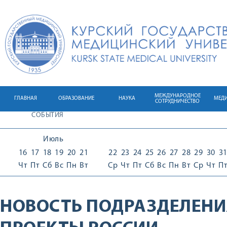
МЕЖДУНАРОДНОЕ
ГЛАВНАЯ
ОБРАЗОВАНИЕ
НАУКА
МЕД
СОТРУДНИЧЕСТВО
СОБЫТИЯ
Июль
16
17
18
19
20
21
22
23
24
25
26
27
28
29
30
3
Чт
Пт
Сб
Вс
Пн
Вт
Ср
Чт
Пт
Сб
Вс
Пн
Вт
Ср
Чт
П
НОВОСТЬ ПОДРАЗДЕЛЕНИ