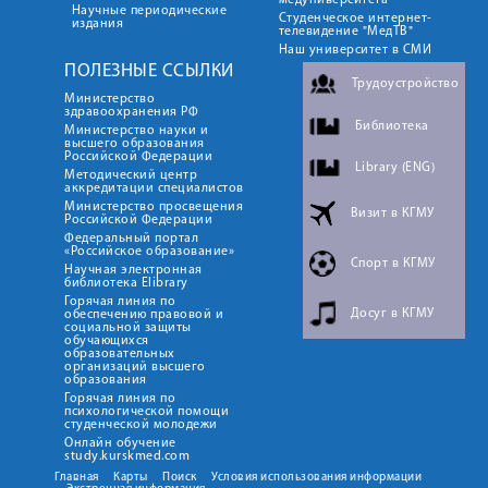
медуниверситета"
Научные периодические
Студенческое интернет-
издания
телевидение "МедТВ"
Наш университет в СМИ
ПОЛЕЗНЫЕ ССЫЛКИ
Трудоустройство
Министерство
здравоохранения РФ
Библиотека
Министерство науки и
высшего образования
Российской Федерации
Library (ENG)
Методический центр
аккредитации специалистов
Министерство просвещения
Визит в КГМУ
Российской Федерации
Федеральный портал
«Российское образование»
Спорт в КГМУ
Научная электронная
библиотека Elibrary
Горячая линия по
Досуг в КГМУ
обеспечению правовой и
социальной защиты
обучающихся
образовательных
организаций высшего
образования
Горячая линия по
психологической помощи
студенческой молодежи
Онлайн обучение
study.kurskmed.com
Главная
Карты
Поиск
Условия использования информации