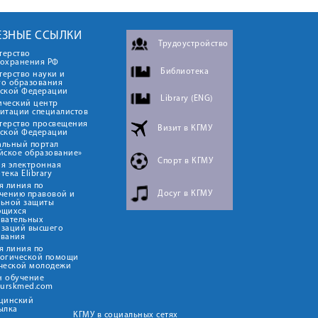
ЕЗНЫЕ ССЫЛКИ
Трудоустройство
терство
оохранения РФ
Библиотека
ерство науки и
го образования
йской Федерации
Library (ENG)
ический центр
итации специалистов
терство просвещения
Визит в КГМУ
йской Федерации
альный портал
йское образование»
Спорт в КГМУ
я электронная
тека Elibrary
я линия по
Досуг в КГМУ
чению правовой и
льной защиты
ющихся
овательных
изаций высшего
ования
я линия по
логической помощи
ческой молодежи
н обучение
kurskmed.com
ицинский
ылка
КГМУ в социальных сетях