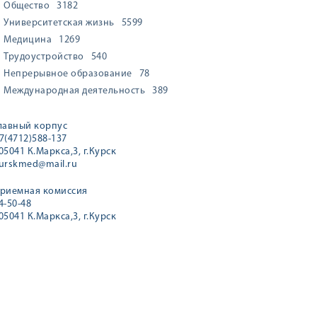
Общество
3182
Университетская жизнь
5599
Медицина
1269
Трудоустройство
540
Непрерывное образование
78
Международная деятельность
389
лавный корпус
7(4712)588-137
05041 К.Маркса,3, г.Курск
urskmed@mail.ru
риемная комиссия
4-50-48
05041 К.Маркса,3, г.Курск