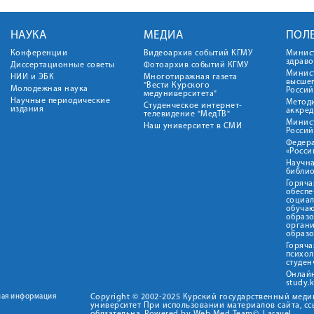
НАУКА
МЕДИА
ПОЛ
Конференции
Видеоархив событий КГМУ
Минис
здрав
Диссертационные советы
Фотоархив событий КГМУ
Минист
НИИ и ЭБК
Многотиражная газета
высше
"Вести Курского
Молодежная наука
Росси
медуниверситета"
Научные периодические
Метод
Студенческое интернет-
издания
аккред
телевидение "МедТВ"
Минис
Наш университет в СМИ
Росси
Федер
«Росси
Научна
библио
Горяча
обеспе
социа
обуча
образ
орган
образ
Горяча
психо
студен
Онлай
study.
ная информация
Copyright © 2002-2025 Курский государственный мед
университет При использовании материалов сайта, сс