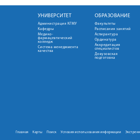
УНИВЕРСИТЕТ
ОБРАЗОВАНИЕ
Администрация КГМУ
Факультеты
Кафедры
Расписания занятий
Медико-
Аспирантура
фармацевтический
Ординатура
колледж
Аккредитация
Система менеджмента
специалистов
качества
Довузовская
подготовка
Главная
Карты
Поиск
Условия использования информации
Экстрен