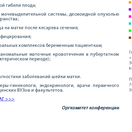
й гибели плода;
и мочевыделительной системы, десмоидной опухолью
ранства;
а на матке после кесарева сечения;
нфицирования;
ральных комплексов беременным пациенткам;
Г
 (аномальные маточные кровотечения в пубертатном
+
ктерическом периоде);
3
k
гностики заболеваний шейки матки.
П
7
еры-гинекологи, эндокринологи, врачи первичного
инских ВУЗов и факультетов.
3
АГ >>>
Оргкомитет конференции