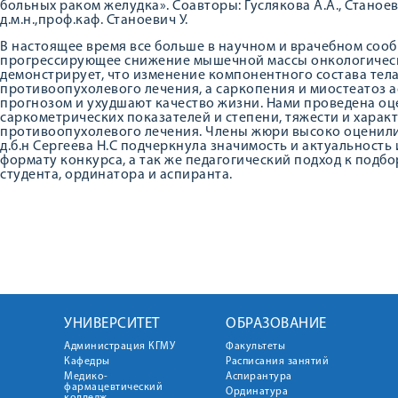
больных раком желудка». Соавторы: Гуслякова А.А., Станое
д.м.н.,проф.каф. Станоевич У.
В настоящее время все больше в научном и врачебном соо
прогрессирующее снижение мышечной массы онкологическ
демонстрирует, что изменение компонентного состава тел
противоопухолевого лечения, а саркопения и миостеатоз
прогнозом и ухудшают качество жизни. Нами проведена о
саркометрических показателей и степени, тяжести и хара
противоопухолевого лечения. Члены жюри высоко оценили
д.б.н Сергеева Н.С подчеркнула значимость и актуальность
формату конкурса, а так же педагогический подход к подб
студента, ординатора и аспиранта.
УНИВЕРСИТЕТ
ОБРАЗОВАНИЕ
Администрация КГМУ
Факультеты
Кафедры
Расписания занятий
Медико-
Аспирантура
фармацевтический
Ординатура