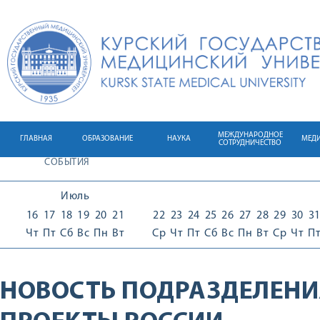
МЕЖДУНАРОДНОЕ
ГЛАВНАЯ
ОБРАЗОВАНИЕ
НАУКА
МЕД
СОТРУДНИЧЕСТВО
СОБЫТИЯ
Июль
16
17
18
19
20
21
22
23
24
25
26
27
28
29
30
3
Чт
Пт
Сб
Вс
Пн
Вт
Ср
Чт
Пт
Сб
Вс
Пн
Вт
Ср
Чт
П
НОВОСТЬ ПОДРАЗДЕЛЕНИ