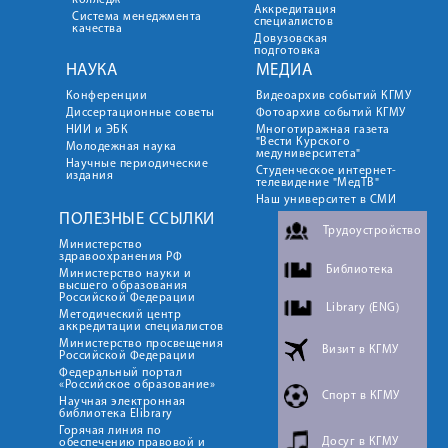
колледж
Аккредитация
Система менеджмента
специалистов
качества
Довузовская
подготовка
НАУКА
МЕДИА
Конференции
Видеоархив событий КГМУ
Диссертационные советы
Фотоархив событий КГМУ
НИИ и ЭБК
Многотиражная газета
"Вести Курского
Молодежная наука
медуниверситета"
Научные периодические
Студенческое интернет-
издания
телевидение "МедТВ"
Наш университет в СМИ
ПОЛЕЗНЫЕ ССЫЛКИ
Трудоустройство
Министерство
здравоохранения РФ
Библиотека
Министерство науки и
высшего образования
Российской Федерации
Library (ENG)
Методический центр
аккредитации специалистов
Министерство просвещения
Визит в КГМУ
Российской Федерации
Федеральный портал
«Российское образование»
Спорт в КГМУ
Научная электронная
библиотека Elibrary
Горячая линия по
Досуг в КГМУ
обеспечению правовой и