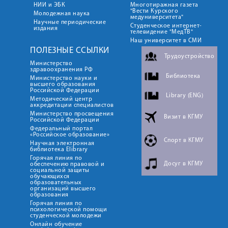
НИИ и ЭБК
Многотиражная газета
"Вести Курского
Молодежная наука
медуниверситета"
Научные периодические
Студенческое интернет-
издания
телевидение "МедТВ"
Наш университет в СМИ
ПОЛЕЗНЫЕ ССЫЛКИ
Трудоустройство
Министерство
здравоохранения РФ
Библиотека
Министерство науки и
высшего образования
Российской Федерации
Library (ENG)
Методический центр
аккредитации специалистов
Министерство просвещения
Визит в КГМУ
Российской Федерации
Федеральный портал
«Российское образование»
Спорт в КГМУ
Научная электронная
библиотека Elibrary
Горячая линия по
Досуг в КГМУ
обеспечению правовой и
социальной защиты
обучающихся
образовательных
организаций высшего
образования
Горячая линия по
психологической помощи
студенческой молодежи
Онлайн обучение