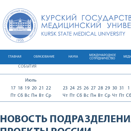
МЕЖДУНАРОДНОЕ
ГЛАВНАЯ
ОБРАЗОВАНИЕ
НАУКА
МЕД
СОТРУДНИЧЕСТВО
СОБЫТИЯ
Июль
17
18
19
20
21
22
23
24
25
26
27
28
29
30
31
1
Пт
Сб
Вс
Пн
Вт
Ср
Чт
Пт
Сб
Вс
Пн
Вт
Ср
Чт
Пт
С
НОВОСТЬ ПОДРАЗДЕЛЕНИ