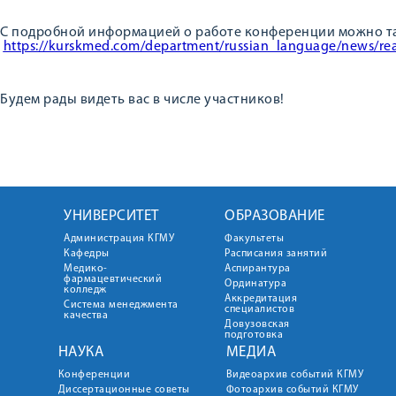
С подробной информацией о работе конференции можно та
https://kurskmed.com/department/russian_language/news/re
Будем рады видеть вас в числе участников!
УНИВЕРСИТЕТ
ОБРАЗОВАНИЕ
Администрация КГМУ
Факультеты
Кафедры
Расписания занятий
Медико-
Аспирантура
фармацевтический
Ординатура
колледж
Аккредитация
Система менеджмента
специалистов
качества
Довузовская
подготовка
НАУКА
МЕДИА
Конференции
Видеоархив событий КГМУ
Диссертационные советы
Фотоархив событий КГМУ