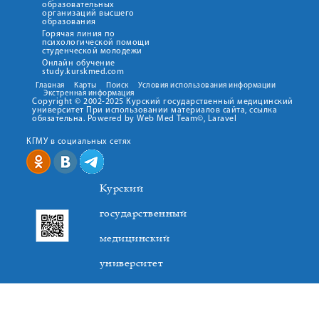
образовательных
организаций высшего
образования
Горячая линия по
психологической помощи
студенческой молодежи
Онлайн обучение
study.kurskmed.com
Главная
Карты
Поиск
Условия использования информации
Экстренная информация
Copyright © 2002-2025 Курский государственный медицинский
университет При использовании материалов сайта, ссылка
обязательна. Powered by Web Med Team©, Laravel
КГМУ в социальных сетях
Курский
государственный
медицинский
университет
305041. К.Маркса,3, г. Курск. Тел. +7(4712) 588-137. Факс
+7(4712) 588-137. E-mail: kurskmed@mail.ru