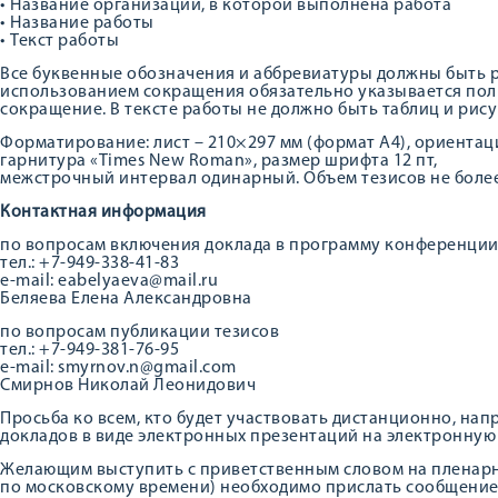
• Название организации, в которой выполнена работа
• Название работы
• Текст работы
Все буквенные обозначения и аббревиатуры должны быть р
использованием сокращения обязательно указывается пол
сокращение. В тексте работы не должно быть таблиц и рису
Форматирование: лист – 210×297 мм (формат А4), ориентаци
гарнитура «Times New Roman», размер шрифта 12 пт,
межстрочный интервал одинарный. Объем тезисов не более 
Контактная информация
по вопросам включения доклада в программу конференци
тел.: +7-949-338-41-83
e-mail: eabelyaeva@mail.ru
Беляева Елена Александровна
по вопросам публикации тезисов
тел.: +7-949-381-76-95
e-mail: smyrnov.n@gmail.com
Смирнов Николай Леонидович
Просьба ко всем, кто будет участвовать дистанционно, н
докладов в виде электронных презентаций на электронную 
Желающим выступить с приветственным словом на пленарно
по московскому времени) необходимо прислать сообщение 