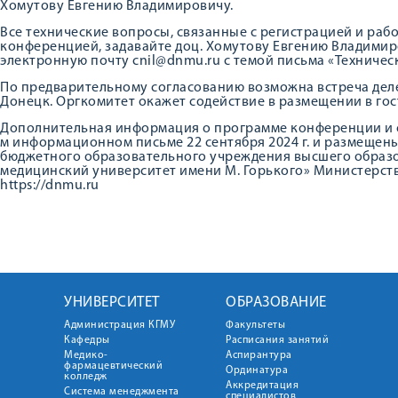
Хомутову Евгению Владимировичу.
Все технические вопросы, связанные с регистрацией и раб
конференцией, задавайте доц. Хомутову Евгению Владимиров
электронную почту cnil@dnmu.ru с темой письма «Технич
По предварительному согласованию возможна встреча делега
Донецк. Оргкомитет окажет содействие в размещении в гос
Дополнительная информация о программе конференции и с
м информационном письме 22 сентября 2024 г. и размещен
бюджетного образовательного учреждения высшего образ
медицинский университет имени М. Горького» Министерст
https://dnmu.ru
УНИВЕРСИТЕТ
ОБРАЗОВАНИЕ
Администрация КГМУ
Факультеты
Кафедры
Расписания занятий
Медико-
Аспирантура
фармацевтический
Ординатура
колледж
Аккредитация
Система менеджмента
специалистов