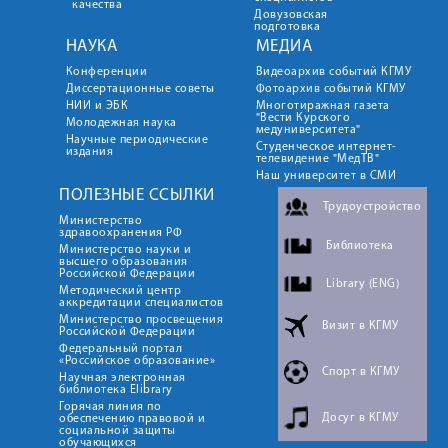
качества
Довузовская
подготовка
НАУКА
МЕДИА
Конференции
Видеоархив событий КГМУ
Диссертационные советы
Фотоархив событий КГМУ
НИИ и ЭБК
Многотиражная газета
"Вести Курского
Молодежная наука
медуниверситета"
Научные периодические
Студенческое интернет-
издания
телевидение "МедТВ"
Наш университет в СМИ
ПОЛЕЗНЫЕ ССЫЛКИ
Трудоустройство
Министерство
здравоохранения РФ
Библиотека
Министерство науки и
высшего образования
Российской Федерации
Library (ENG)
Методический центр
аккредитации специалистов
Министерство просвещения
Визит в КГМУ
Российской Федерации
Федеральный портал
«Российское образование»
Спорт в КГМУ
Научная электронная
библиотека Elibrary
Горячая линия по
Досуг в КГМУ
обеспечению правовой и
социальной защиты
обучающихся