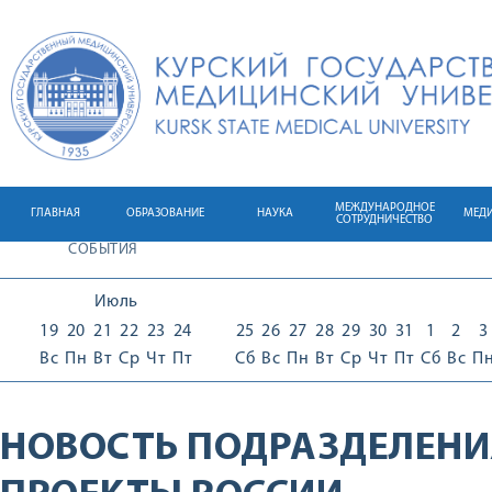
МЕЖДУНАРОДНОЕ
ГЛАВНАЯ
ОБРАЗОВАНИЕ
НАУКА
МЕД
СОТРУДНИЧЕСТВО
СОБЫТИЯ
Июль
19
20
21
22
23
24
25
26
27
28
29
30
31
1
2
3
Вс
Пн
Вт
Ср
Чт
Пт
Сб
Вс
Пн
Вт
Ср
Чт
Пт
Сб
Вс
П
НОВОСТЬ ПОДРАЗДЕЛЕНИ