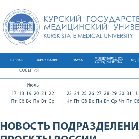
МЕЖДУНАРОДНОЕ
ГЛАВНАЯ
ОБРАЗОВАНИЕ
НАУКА
МЕД
СОТРУДНИЧЕСТВО
СОБЫТИЯ
Июль
17
18
19
20
21
22
23
24
25
26
27
28
29
30
31
1
Пт
Сб
Вс
Пн
Вт
Ср
Чт
Пт
Сб
Вс
Пн
Вт
Ср
Чт
Пт
С
НОВОСТЬ ПОДРАЗДЕЛЕНИ