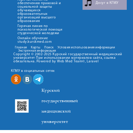
Досуг в КГМУ
обеспечению правовой и
социальной защиты
обучающихся
образовательных
организаций высшего
образования
Горячая линия по
психологической помощи
студенческой молодежи
Онлайн обучение
study.kurskmed.com
Главная
Карты
Поиск
Условия использования информации
Экстренная информация
Copyright © 2002-2025 Курский государственный медицинский
университет При использовании материалов сайта, ссылка
обязательна. Powered by Web Med Team©, Laravel
КГМУ в социальных сетях
Курский
государственный
медицинский
университет