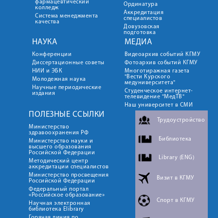
фармацевтический
Ординатура
колледж
Аккредитация
Система менеджмента
специалистов
качества
Довузовская
подготовка
НАУКА
МЕДИА
Конференции
Видеоархив событий КГМУ
Диссертационные советы
Фотоархив событий КГМУ
НИИ и ЭБК
Многотиражная газета
"Вести Курского
Молодежная наука
медуниверситета"
Научные периодические
Студенческое интернет-
издания
телевидение "МедТВ"
Наш университет в СМИ
ПОЛЕЗНЫЕ ССЫЛКИ
Трудоустройство
Министерство
здравоохранения РФ
Библиотека
Министерство науки и
высшего образования
Российской Федерации
Library (ENG)
Методический центр
аккредитации специалистов
Министерство просвещения
Визит в КГМУ
Российской Федерации
Федеральный портал
«Российское образование»
Спорт в КГМУ
Научная электронная
библиотека Elibrary
Горячая линия по