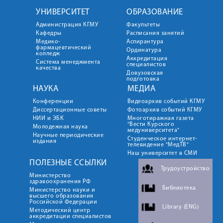
УНИВЕРСИТЕТ
ОБРАЗОВАНИЕ
Администрация КГМУ
Факультеты
Кафедры
Расписания занятий
Медико-
Аспирантура
фармацевтический
Ординатура
колледж
Аккредитация
Система менеджмента
специалистов
качества
Довузовская
подготовка
НАУКА
МЕДИА
Конференции
Видеоархив событий КГМУ
Диссертационные советы
Фотоархив событий КГМУ
НИИ и ЭБК
Многотиражная газета
"Вести Курского
Молодежная наука
медуниверситета"
Научные периодические
Студенческое интернет-
издания
телевидение "МедТВ"
Наш университет в СМИ
ПОЛЕЗНЫЕ ССЫЛКИ
Трудоустройство
Министерство
здравоохранения РФ
Библиотека
Министерство науки и
высшего образования
Российской Федерации
Library (ENG)
Методический центр
аккредитации специалистов