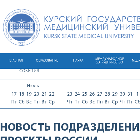
МЕЖДУНАРОДНОЕ
ГЛАВНАЯ
ОБРАЗОВАНИЕ
НАУКА
МЕД
СОТРУДНИЧЕСТВО
СОБЫТИЯ
Июль
17
18
19
20
21
22
23
24
25
26
27
28
29
30
31
1
Пт
Сб
Вс
Пн
Вт
Ср
Чт
Пт
Сб
Вс
Пн
Вт
Ср
Чт
Пт
С
НОВОСТЬ ПОДРАЗДЕЛЕНИ