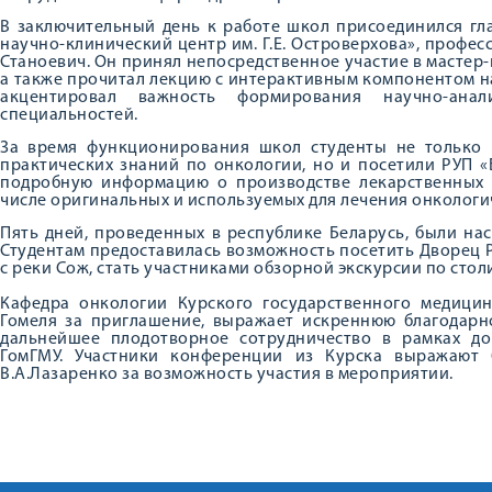
В заключительный день к работе школ присоединился гл
научно-клинический центр им. Г.Е. Островерхова», профес
Станоевич. Он принял непосредственное участие в мастер-
а также прочитал лекцию с интерактивным компонентом н
акцентировал важность формирования научно-ана
специальностей.
За время функционирования школ студенты не только 
практических знаний по онкологии, но и посетили РУП «
подробную информацию о производстве лекарственных п
числе оригинальных и используемых для лечения онкологи
Пять дней, проведенных в республике Беларусь, были н
Студентам предоставилась возможность посетить Дворец 
с реки Сож, стать участниками обзорной экскурсии по стол
Кафедра онкологии Курского государственного медицин
Гомеля за приглашение, выражает искреннюю благодарн
дальнейшее плодотворное сотрудничество в рамках д
ГомГМУ. Участники конференции из Курска выражают 
В.А.Лазаренко за возможность участия в мероприятии.