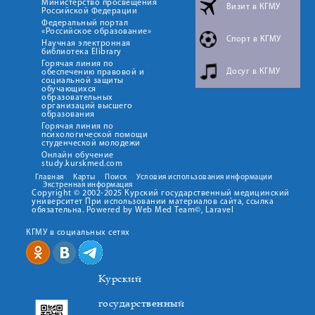
Министерство просвещения
Визит в КГМУ
Российской Федерации
Федеральный портал
«Российское образование»
Спорт в КГМУ
Научная электронная
библиотека Elibrary
Горячая линия по
Досуг в КГМУ
обеспечению правовой и
социальной защиты
обучающихся
образовательных
организаций высшего
образования
Горячая линия по
психологической помощи
студенческой молодежи
Онлайн обучение
study.kurskmed.com
Главная
Карты
Поиск
Условия использования информации
Экстренная информация
Copyright © 2002-2025 Курский государственный медицинский
университет При использовании материалов сайта, ссылка
обязательна. Powered by Web Med Team©, Laravel
КГМУ в социальных сетях
Курский
государственный