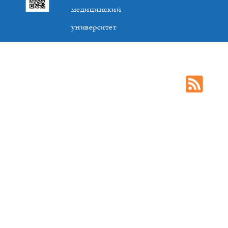
медицинский
университет
305041. К.Маркса,3, г. Курск. Тел. +7(4712) 588-137. Факс
+7(4712) 588-137. E-mail: kurskmed@mail.ru