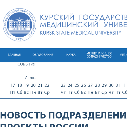
МЕЖДУНАРОДНОЕ
ГЛАВНАЯ
ОБРАЗОВАНИЕ
НАУКА
МЕД
СОТРУДНИЧЕСТВО
СОБЫТИЯ
Июль
17
18
19
20
21
22
23
24
25
26
27
28
29
30
31
1
Пт
Сб
Вс
Пн
Вт
Ср
Чт
Пт
Сб
Вс
Пн
Вт
Ср
Чт
Пт
С
НОВОСТЬ ПОДРАЗДЕЛЕНИ