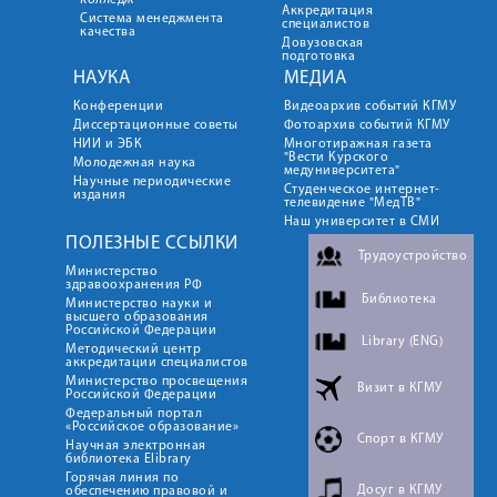
колледж
Аккредитация
Система менеджмента
специалистов
качества
Довузовская
подготовка
НАУКА
МЕДИА
Конференции
Видеоархив событий КГМУ
Диссертационные советы
Фотоархив событий КГМУ
НИИ и ЭБК
Многотиражная газета
"Вести Курского
Молодежная наука
медуниверситета"
Научные периодические
Студенческое интернет-
издания
телевидение "МедТВ"
Наш университет в СМИ
ПОЛЕЗНЫЕ ССЫЛКИ
Трудоустройство
Министерство
здравоохранения РФ
Библиотека
Министерство науки и
высшего образования
Российской Федерации
Library (ENG)
Методический центр
аккредитации специалистов
Министерство просвещения
Визит в КГМУ
Российской Федерации
Федеральный портал
«Российское образование»
Спорт в КГМУ
Научная электронная
библиотека Elibrary
Горячая линия по
Досуг в КГМУ
обеспечению правовой и