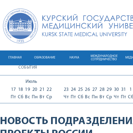
МЕЖДУНАРОДНОЕ
ГЛАВНАЯ
ОБРАЗОВАНИЕ
НАУКА
МЕД
СОТРУДНИЧЕСТВО
СОБЫТИЯ
Июль
17
18
19
20
21
22
23
24
25
26
27
28
29
30
31
1
Пт
Сб
Вс
Пн
Вт
Ср
Чт
Пт
Сб
Вс
Пн
Вт
Ср
Чт
Пт
С
НОВОСТЬ ПОДРАЗДЕЛЕНИ