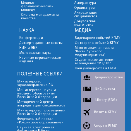
Медико-
Аспирантура
фармацевтический
Ординатура
колледж
Аккредитация
Система менеджмента
специалистов
качества
Довузовская
подготовка
НАУКА
МЕДИА
Конференции
Видеоархив событий КГМУ
Диссертационные советы
Фотоархив событий КГМУ
НИИ и ЭБК
Многотиражная газета
"Вести Курского
Молодежная наука
медуниверситета"
Научные периодические
Студенческое интернет-
издания
телевидение "МедТВ"
Наш университет в СМИ
ПОЛЕЗНЫЕ ССЫЛКИ
Трудоустройство
Министерство
здравоохранения РФ
Библиотека
Министерство науки и
высшего образования
Российской Федерации
Library (ENG)
Методический центр
аккредитации специалистов
Министерство просвещения
Визит в КГМУ
Российской Федерации
Федеральный портал
«Российское образование»
Спорт в КГМУ
Научная электронная