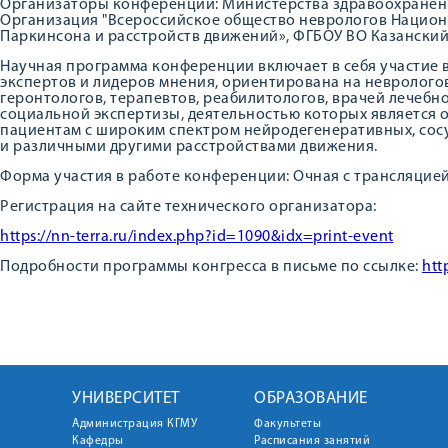
Организаторы конференции: Министерства здравоохранен
Организация "Всероссийское общество неврологов Национ
Паркинсона и расстройств движений», ФГБОУ ВО Казански
Научная программа конференции включает в себя участие
экспертов и лидеров мнения, ориентирована на неврологов
геронтологов, терапевтов, реабилитологов, врачей лечебн
социальной экспертизы, деятельностью которых является
пациентам с широким спектром нейродегенеративных, со
и различными другими расстройствами движения.
Форма участия в работе конференции: Очная с трансляцие
Регистрация на сайте технического организатора:
https://nn-terra.ru/index.php?id=1090&idx=print-event
Подробности программы конгресса в письме по ссылке:
htt
УНИВЕРСИТЕТ
ОБРАЗОВАНИЕ
Администрация КГМУ
Факультеты
Кафедры
Расписания занятий