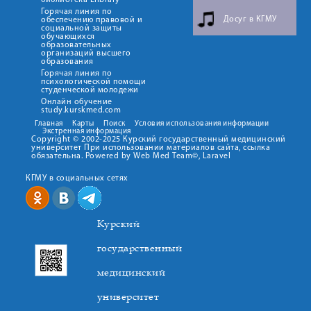
библиотека Elibrary
Горячая линия по
Досуг в КГМУ
обеспечению правовой и
социальной защиты
обучающихся
образовательных
организаций высшего
образования
Горячая линия по
психологической помощи
студенческой молодежи
Онлайн обучение
study.kurskmed.com
Главная
Карты
Поиск
Условия использования информации
Экстренная информация
Copyright © 2002-2025 Курский государственный медицинский
университет При использовании материалов сайта, ссылка
обязательна. Powered by Web Med Team©, Laravel
КГМУ в социальных сетях
Курский
государственный
медицинский
университет