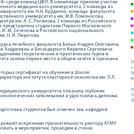
4» среди команд ЦФО. В олимпиаде приняли участие
твенного медицинского университета, 2 команды из
верситета им. Н.Н. Бурденко, команда факультета
ственного университета им. М.В. Ломоносова,
нтра им. А. С. Логинова, 2 команды из Российского
и представлены студентами Первого Московского
 И. М. Сеченова и Российского национального
. Н. И. Пирогова.
 курса лечебного факультета Белых Андрея Олеговича,
и Андреевны и Бесходарного Кирилла Сергеевича
даниями теоретических и практических туров и
тета заняла первое место в общем зачёте и признана
Г
+
оторых сертификат на обучение в Школе
3
 директора института кластерной онкологии им. Л.Л.
k
П
медицинского университета показала глубокие
7
 онкологических заболеваний и удостоилась диплома
3
дготовки студентов был отмечен зав. кафедрой
ыражают искреннюю признательность ректору КГМУ
вовать в мероприятии, проводим в стенах
.