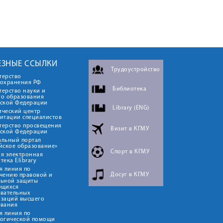
ЕЗНЫЕ ССЫЛКИ
Трудоустройство
терство
оохранения РФ
Библиотека
ерство науки и
го образования
йской Федерации
Library (ENG)
ический центр
итации специалистов
терство просвещения
Визит в КГМУ
йской Федерации
альный портал
йское образование»
Спорт в КГМУ
я электронная
тека Elibrary
я линия по
Досуг в КГМУ
чению правовой и
льной защиты
ющихся
овательных
изаций высшего
ования
я линия по
логической помощи