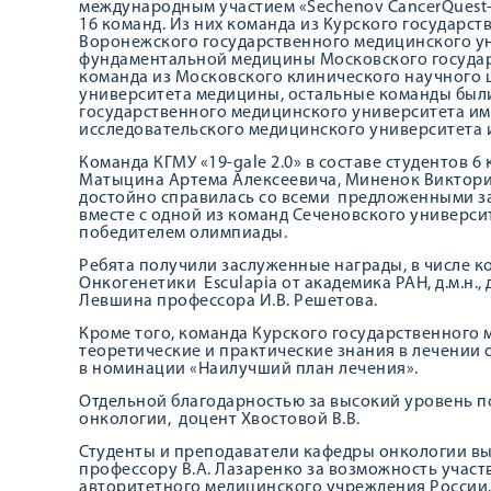
международным участием «Sechenov CancerQuest-
16 команд. Из них команда из Курского государс
Воронежского государственного медицинского уни
фундаментальной медицины Московского государ
команда из Московского клинического научного це
университета медицины, остальные команды был
государственного медицинского университета им.
исследовательского медицинского университета им
Команда КГМУ «19-gale 2.0» в составе студентов 6
Матыцина Артема Алексеевича, Миненок Виктори
достойно справилась со всеми предложенными за
вместе с одной из команд Сеченовского универси
победителем олимпиады.
Ребята получили заслуженные награды, в числе к
Онкогенетики Esculapia от академика РАН, д.м.н.,
Левшина профессора И.В. Решетова.
Кроме того, команда Курского государственного 
теоретические и практические знания в лечении
в номинации «Наилучший план лечения».
Отдельной благодарностью за высокий уровень по
онкологии, доцент Хвостовой В.В.
Студенты и преподаватели кафедры онкологии в
профессору В.А. Лазаренко за возможность участ
авторитетного медицинского учреждения России