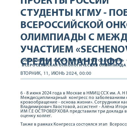
ПРОЕКТЫ РОССИИ
СТУДЕНТЫ КГМУ - ПО
ВСЕРОССИЙСКОЙ ОН
ОЛИМПИАДЫ С МЕЖ
УЧАСТИЕМ «SECHENO
СРЕДИ КОМАНД ЦФО
ОБРАЗОВАНИЕ
НАУКА
УНИВЕРСИТЕТСКАЯ ЖИЗНЬ
ВСЕРОССИЙСКАЯ ОНКОЛОГИЧЕСКАЯ ОЛИМПИАДА
ВТОРНИК, 11, ИЮНЬ 2024, 00:00
6 - 8 июня 2024 года в Москве в НМИЦ ССХ им. А.
Междисциплинарный конгресс по заболеваниям о
кровообращение - основа жизни». Сотрудники ка
Владимирович Хвостовой, ассистент - Алёна Иго
ИМ Г.Е ОСТРОВЕРХОВА представили три доклада 
оценку коллег.
Также в рамках Конгресса состоялся этап Всеро