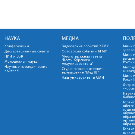
НАУКА
МЕДИА
ПОЛ
Конференции
Видеоархив событий КГМУ
Минис
здрав
Диссертационные советы
Фотоархив событий КГМУ
Минист
НИИ и ЭБК
Многотиражная газета
высше
"Вести Курского
Молодежная наука
Росси
медуниверситета"
Научные периодические
Метод
Студенческое интернет-
издания
аккред
телевидение "МедТВ"
Минис
Наш университет в СМИ
Росси
Федер
«Росси
Научна
библио
Горяча
обеспе
социа
обуча
образ
орган
образ
Горяча
психо