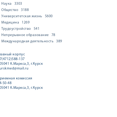
Наука
3303
Общество
3188
Университетская жизнь
5600
Медицина
1269
Трудоустройство
541
Непрерывное образование
78
Международная деятельность
389
лавный корпус
7(4712)588-137
05041 К.Маркса,3, г.Курск
urskmed@mail.ru
риемная комиссия
4-50-48
05041 К.Маркса,3, г.Курск