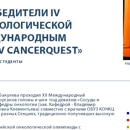
БЕДИТЕЛИ IV
КОЛОГИЧЕСКОЙ
ДУНАРОДНЫМ
V CANCERQUEST»
СТУДЕНТЫ
ещ
 Н Бакулева проходил XII Международный
рганов головы и шеи под девизом «Сосуды и
федры онкологии (зав. Кафедрой - Владимир
ревна Клементьева) совместно с врачами ОБУЗ КОНКЦ
в разных Секциях, традиционно получивших высокую
ссийской онкологической олимпиады с