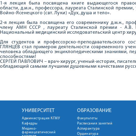
1-я лекция была посвящена книге выдающегося право
области, д.м.н., профессора, лауреата Сталинской премии,
Войно-Ясенецкого (свт. Луки) «Дух, душа и тело».
2-я лекция была посвящена его современнику д.м.н., про
члену АМН СССР , лауреату Сталинской премии - А.В. 
Национальный медицинский исследовательский центр хиру
Для студентов и профессорско-преподавательского с
ГЛЯНЦЕВ стал примером деятельности современного учен
человека обладающего энциклопедическими знаниями, пе
способностями!
СЕРГЕЙ ПАВЛОВИЧ – врач-хирург, ученый-историк, писатель
обладающий самыми лучшими душевными качествами русск
УНИВЕРСИТЕТ
ОБРАЗОВАНИЕ
Администрация КГМУ
Факультеты
Кафедры
Расписания занятий
Медико-
Аспирантура
фармацевтический
Ординатура