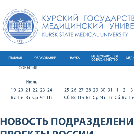
МЕЖДУНАРОДНОЕ
ГЛАВНАЯ
ОБРАЗОВАНИЕ
НАУКА
МЕД
СОТРУДНИЧЕСТВО
СОБЫТИЯ
Июль
19
20
21
22
23
24
25
26
27
28
29
30
31
1
2
3
Вс
Пн
Вт
Ср
Чт
Пт
Сб
Вс
Пн
Вт
Ср
Чт
Пт
Сб
Вс
П
НОВОСТЬ ПОДРАЗДЕЛЕНИ