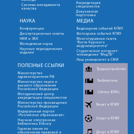
колледж
Аккредитация
Система менеджмента
специалистов
качества
Довузовская
подготовка
НАУКА
МЕДИА
Конференции
Видеоархив событий КГМУ
Диссертационные советы
Фотоархив событий КГМУ
НИИ и ЭБК
Многотиражная газета
"Вести Курского
Молодежная наука
медуниверситета"
Научные периодические
Студенческое интернет-
издания
телевидение "МедТВ"
Наш университет в СМИ
ПОЛЕЗНЫЕ ССЫЛКИ
Трудоустройство
Министерство
здравоохранения РФ
Библиотека
Министерство науки и
высшего образования
Российской Федерации
Library (ENG)
Методический центр
аккредитации специалистов
Министерство просвещения
Визит в КГМУ
Российской Федерации
Федеральный портал
«Российское образование»
Спорт в КГМУ
Научная электронная
библиотека Elibrary
Горячая линия по
Досуг в КГМУ
обеспечению правовой и