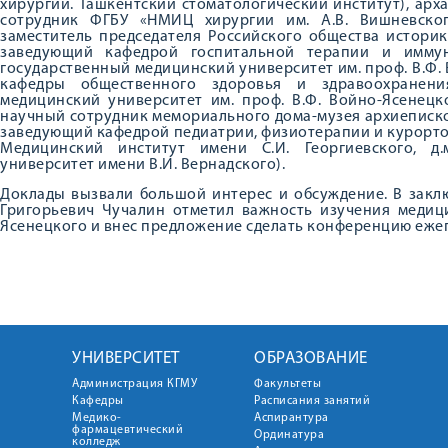
хирургии. Ташкентский стоматологический институт), арха
сотрудник ФГБУ «НМИЦ хирургии им. А.В. Вишневского
заместитель председателя Российского общества историк
заведующий кафедрой госпитальной терапии и иммуно
государственный медицинский университет им. проф. В.Ф. 
кафедры общественного здоровья и здравоохранения
медицинский университет им. проф. В.Ф. Войно-Ясенецко
научный сотрудник мемориального дома-музея архиепископа
заведующий кафедрой педиатрии, физиотерапии и курорто
Медицинский институт имени С.И. Георгиевского, д.
университет имени В.И. Вернадского).
Доклады вызвали большой интерес и обсуждение. В закл
Григорьевич Чучалин отметил важность изучения медици
Ясенецкого и внес предложение сделать конференцию еже
УНИВЕРСИТЕТ
ОБРАЗОВАНИЕ
Администрация КГМУ
Факультеты
Кафедры
Расписания занятий
Медико-
Аспирантура
фармацевтический
Ординатура
колледж