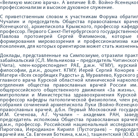
«Великую миссию врача». А величие В.Ф. Войно-Ясенецко
профессионализм и высокое духовное служение.
С приветственным словом к участникам Форума обратил
Чучалин и председатель Общества православных врачей
Ясенецкого), архиепископа Крымского, профессор кафедр
профессор. Первого Санкт-Петербургского государственног
Павлова протоиерей Сергей Филимонов, которые 
формирования мировоззрения и профессионализма как
поколения, для которых ориентиром может стать жизненный
Доклады, представленные на Симпозиуме, отразили практ
забайкальский (С,Л. Мельникова – председатель Читинско
(Чита), член-корреспондент РАЕ, д.м.н. ЧГМУ), курск
философии, д.и.н., доцент. КГМУ; Иерей Сергий Конорев
Матери «Всех скорбящих Радость» д. Муравлево, Курского р
главного врача Курской областной клинической нарколо
отделения общества православных врачей России им.
общероссийского общественного движения «За жизнь»,
митрополии и Министерства здравоохранения Курской о
профессор кафедры патологической физиологии, член р
собрания сочинений архиепископа Луки (Войно-Ясенецко
православных врачей, д.б.н. Первый Московский госуда
И.М. Сеченова, А.Г. Чучалин – академик РАН, заве
председатель исполкома Общества православных врачей 
д.м.н., профессор. Российский национальный исследоват
Пирогова, Иеродиакон Кирилл (Пустограев) – председа
врачей им. Св. Евгения Боткина, к.м.н.), ташкентский (Ю.