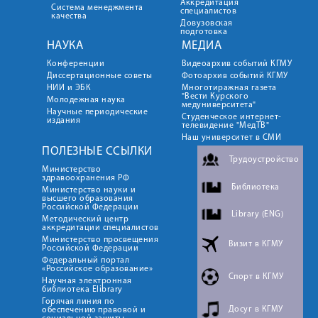
Аккредитация
Система менеджмента
специалистов
качества
Довузовская
подготовка
НАУКА
МЕДИА
Конференции
Видеоархив событий КГМУ
Диссертационные советы
Фотоархив событий КГМУ
НИИ и ЭБК
Многотиражная газета
"Вести Курского
Молодежная наука
медуниверситета"
Научные периодические
Студенческое интернет-
издания
телевидение "МедТВ"
Наш университет в СМИ
ПОЛЕЗНЫЕ ССЫЛКИ
Трудоустройство
Министерство
здравоохранения РФ
Библиотека
Министерство науки и
высшего образования
Российской Федерации
Library (ENG)
Методический центр
аккредитации специалистов
Министерство просвещения
Визит в КГМУ
Российской Федерации
Федеральный портал
«Российское образование»
Спорт в КГМУ
Научная электронная
библиотека Elibrary
Горячая линия по
Досуг в КГМУ
обеспечению правовой и