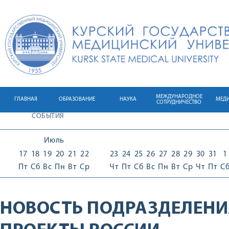
МЕЖДУНАРОДНОЕ
ГЛАВНАЯ
ОБРАЗОВАНИЕ
НАУКА
МЕД
СОТРУДНИЧЕСТВО
СОБЫТИЯ
Июль
17
18
19
20
21
22
23
24
25
26
27
28
29
30
31
1
Пт
Сб
Вс
Пн
Вт
Ср
Чт
Пт
Сб
Вс
Пн
Вт
Ср
Чт
Пт
С
НОВОСТЬ ПОДРАЗДЕЛЕНИ