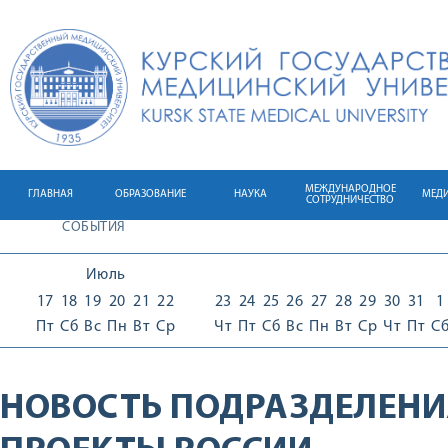
МЕЖДУНАРОДНОЕ
ГЛАВНАЯ
ОБРАЗОВАНИЕ
НАУКА
МЕД
СОТРУДНИЧЕСТВО
СОБЫТИЯ
Июль
17
18
19
20
21
22
23
24
25
26
27
28
29
30
31
1
Пт
Сб
Вс
Пн
Вт
Ср
Чт
Пт
Сб
Вс
Пн
Вт
Ср
Чт
Пт
С
НОВОСТЬ ПОДРАЗДЕЛЕНИ