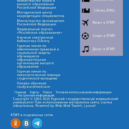
Министерство науки и
высшего образования
Российской Федерации
Library (ENG)
Методический центр
аккредитации специалистов
Министерство просвещения
Визит в КГМУ
Российской Федерации
Федеральный портал
«Российское образование»
Спорт в КГМУ
Научная электронная
библиотека Elibrary
Горячая линия по
Досуг в КГМУ
обеспечению правовой и
социальной защиты
обучающихся
образовательных
организаций высшего
образования
Горячая линия по
психологической помощи
студенческой молодежи
Онлайн обучение
study.kurskmed.com
Главная
Карты
Поиск
Условия использования информации
Экстренная информация
Copyright © 2002-2025 Курский государственный медицинский
университет При использовании материалов сайта, ссылка
обязательна. Powered by Web Med Team©, Laravel
КГМУ в социальных сетях