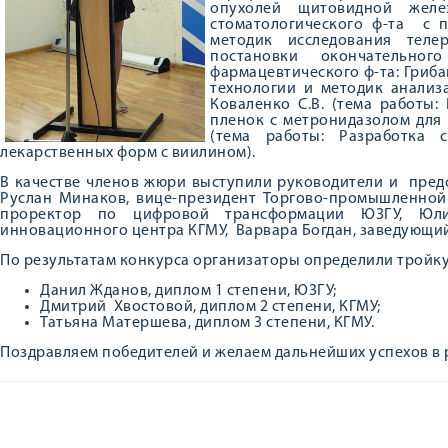
опухолей щитовидной желез
стоматологического ф-та с 
методик исследования теле
постановки окончательног
фармацевтического ф-та: Грибан
технологии и методик анализ
Коваленко С.В. (тема работы:
пленок с метронидазолом для 
(тема работы: Разработка 
лекарственных форм с виилином).
В качестве членов жюри выступили руководители и предс
Руслан Минаков, вице-президент Торгово-промышленной 
проректор по цифровой трансформации ЮЗГУ, Юлия
инновационного центра КГМУ, Варвара Богдан, заведующий
По результатам конкурса организаторы определили тройку
Данил Жданов, диплом 1 степени, ЮЗГУ;
Дмитрий Хвостовой, диплом 2 степени, КГМУ;
Татьяна Матершева, диплом 3 степени, КГМУ.
Поздравляем победителей и желаем дальнейших успехов в 