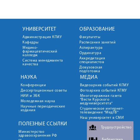
УНИВЕРСИТЕТ
ОБРАЗОВАНИЕ
Администрация КГМУ
Факультеты
Кафедры
Расписания занятий
Медико-
Аспирантура
фармацевтический
Ординатура
колледж
Аккредитация
Система менеджмента
специалистов
качества
Довузовская
подготовка
НАУКА
МЕДИА
Конференции
Видеоархив событий КГМУ
Диссертационные советы
Фотоархив событий КГМУ
НИИ и ЭБК
Многотиражная газета
"Вести Курского
Молодежная наука
медуниверситета"
Научные периодические
Студенческое интернет-
издания
телевидение "МедТВ"
Наш университет в СМИ
ПОЛЕЗНЫЕ ССЫЛКИ
Трудоустройство
Министерство
здравоохранения РФ
Библиотека