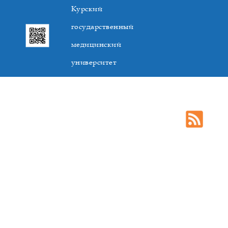
Курский
государственный
медицинский
университет
305041. К.Маркса,3, г. Курск. Тел. +7(4712) 588-137. Факс
+7(4712) 588-137. E-mail: kurskmed@mail.ru