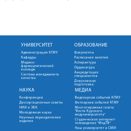
УНИВЕРСИТЕТ
ОБРАЗОВАНИЕ
Администрация КГМУ
Факультеты
Кафедры
Расписания занятий
Медико-
Аспирантура
фармацевтический
Ординатура
колледж
Аккредитация
Система менеджмента
специалистов
качества
Довузовская
подготовка
НАУКА
МЕДИА
Конференции
Видеоархив событий КГМУ
Диссертационные советы
Фотоархив событий КГМУ
НИИ и ЭБК
Многотиражная газета
"Вести Курского
Молодежная наука
медуниверситета"
Научные периодические
Студенческое интернет-
издания
телевидение "МедТВ"
Наш университет в СМИ