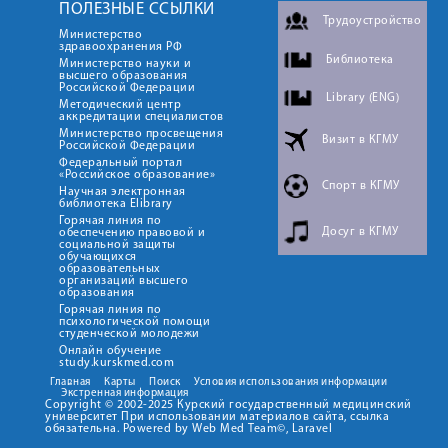
ПОЛЕЗНЫЕ ССЫЛКИ
Трудоустройство
Министерство
здравоохранения РФ
Библиотека
Министерство науки и
высшего образования
Российской Федерации
Library (ENG)
Методический центр
аккредитации специалистов
Министерство просвещения
Визит в КГМУ
Российской Федерации
Федеральный портал
«Российское образование»
Спорт в КГМУ
Научная электронная
библиотека Elibrary
Горячая линия по
Досуг в КГМУ
обеспечению правовой и
социальной защиты
обучающихся
образовательных
организаций высшего
образования
Горячая линия по
психологической помощи
студенческой молодежи
Онлайн обучение
study.kurskmed.com
Главная
Карты
Поиск
Условия использования информации
Экстренная информация
Copyright © 2002-2025 Курский государственный медицинский
университет При использовании материалов сайта, ссылка
обязательна. Powered by Web Med Team©, Laravel