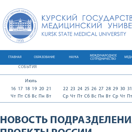
МЕЖДУНАРОДНОЕ
ГЛАВНАЯ
ОБРАЗОВАНИЕ
НАУКА
МЕД
СОТРУДНИЧЕСТВО
СОБЫТИЯ
Июль
16
17
18
19
20
21
22
23
24
25
26
27
28
29
30
3
Чт
Пт
Сб
Вс
Пн
Вт
Ср
Чт
Пт
Сб
Вс
Пн
Вт
Ср
Чт
П
НОВОСТЬ ПОДРАЗДЕЛЕНИ