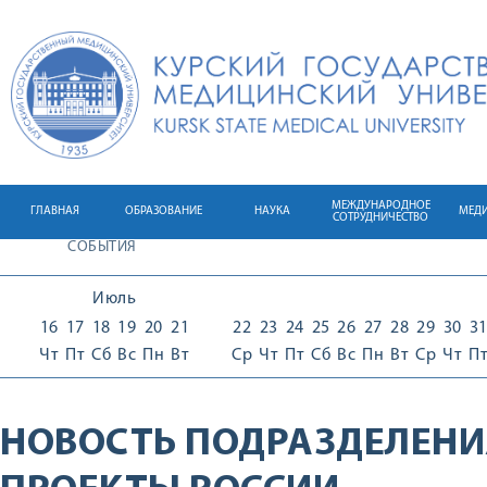
МЕЖДУНАРОДНОЕ
ГЛАВНАЯ
ОБРАЗОВАНИЕ
НАУКА
МЕД
СОТРУДНИЧЕСТВО
СОБЫТИЯ
Июль
16
17
18
19
20
21
22
23
24
25
26
27
28
29
30
3
Чт
Пт
Сб
Вс
Пн
Вт
Ср
Чт
Пт
Сб
Вс
Пн
Вт
Ср
Чт
П
НОВОСТЬ ПОДРАЗДЕЛЕНИ