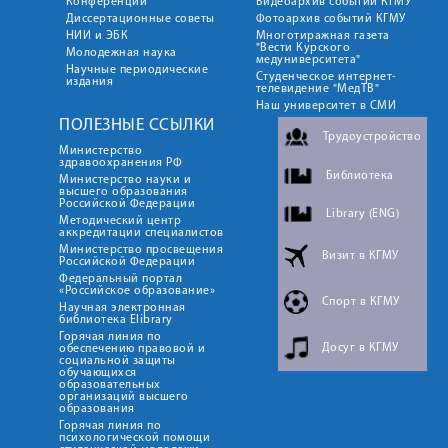
Конференции
Видеоархив событий КГМУ
Диссертационные советы
Фотоархив событий КГМУ
НИИ и ЭБК
Многотиражная газета
"Вести Курского
Молодежная наука
медуниверситета"
Научные периодические
Студенческое интернет-
издания
телевидение "МедТВ"
Наш университет в СМИ
ПОЛЕЗНЫЕ ССЫЛКИ
Трудоустройство
Министерство
здравоохранения РФ
Библиотека
Министерство науки и
высшего образования
Российской Федерации
Library (ENG)
Методический центр
аккредитации специалистов
Министерство просвещения
Визит в КГМУ
Российской Федерации
Федеральный портал
«Российское образование»
Спорт в КГМУ
Научная электронная
библиотека Elibrary
Горячая линия по
Досуг в КГМУ
обеспечению правовой и
социальной защиты
обучающихся
образовательных
организаций высшего
образования
Горячая линия по
психологической помощи