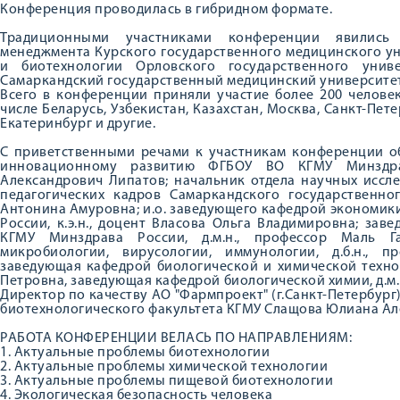
Конференция проводилась в гибридном формате.
Традиционными участниками конференции явились
менеджмента Курского государственного медицинского у
и биотехнологии Орловского государственного унив
Самаркандский государственный медицинский университет 
Всего в конференции приняли участие более 200 человек
числе Беларусь, Узбекистан, Казахстан, Москва, Санкт-Пете
Екатеринбург и другие.
С приветственными речами к участникам конференции о
инновационному развитию ФГБОУ ВО КГМУ Минздрава
Александрович Липатов; начальник отдела научных иссл
педагогических кадров Самаркандского государственног
Антонина Амуровна; и.о. заведующего кафедрой экономи
России, к.э.н., доцент Власова Ольга Владимировна; з
КГМУ Минздрава России, д.м.н., профессор Маль Г
микробиологии, вирусологии, иммунологии, д.б.н., 
заведующая кафедрой биологической и химической технол
Петровна, заведующая кафедрой биологической химии, д.м.
Директор по качеству АО "Фармпроект" (г.Санкт-Петербург)
биотехнологического факультета КГМУ Слащова Юлиана Ал
РАБОТА КОНФЕРЕНЦИИ ВЕЛАСЬ ПО НАПРАВЛЕНИЯМ:
1. Актуальные проблемы биотехнологии
2. Актуальные проблемы химической технологии
3. Актуальные проблемы пищевой биотехнологии
4. Экологическая безопасность человека