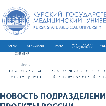
МЕЖДУНАРОДНОЕ
ГЛАВНАЯ
ОБРАЗОВАНИЕ
НАУКА
МЕД
СОТРУДНИЧЕСТВО
СОБЫТИЯ
Июль
19
20
21
22
23
24
25
26
27
28
29
30
31
1
2
3
Вс
Пн
Вт
Ср
Чт
Пт
Сб
Вс
Пн
Вт
Ср
Чт
Пт
Сб
Вс
П
НОВОСТЬ ПОДРАЗДЕЛЕНИ