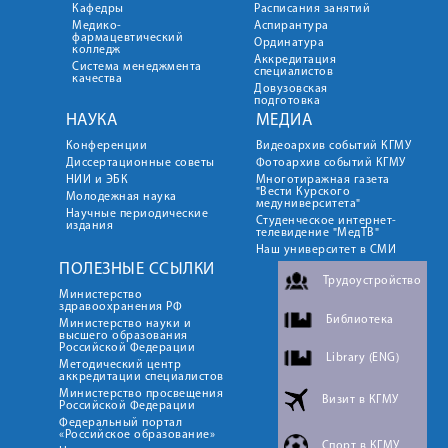
Кафедры
Расписания занятий
Медико-
Аспирантура
фармацевтический
Ординатура
колледж
Аккредитация
Система менеджмента
специалистов
качества
Довузовская
подготовка
НАУКА
МЕДИА
Конференции
Видеоархив событий КГМУ
Диссертационные советы
Фотоархив событий КГМУ
НИИ и ЭБК
Многотиражная газета
"Вести Курского
Молодежная наука
медуниверситета"
Научные периодические
Студенческое интернет-
издания
телевидение "МедТВ"
Наш университет в СМИ
ПОЛЕЗНЫЕ ССЫЛКИ
Трудоустройство
Министерство
здравоохранения РФ
Библиотека
Министерство науки и
высшего образования
Российской Федерации
Library (ENG)
Методический центр
аккредитации специалистов
Министерство просвещения
Визит в КГМУ
Российской Федерации
Федеральный портал
«Российское образование»
Спорт в КГМУ