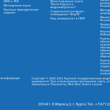
Минист
НИИ и ЭБК
Многотиражная газета
высше
"Вести Курского
Молодежная наука
Росси
медуниверситета"
Научные периодические
Метод
Студенческое интернет-
издания
аккред
телевидение "МедТВ"
Минис
Наш университет в СМИ
Росси
Федер
«Росси
Научна
библио
Горяча
обеспе
социа
обуча
образ
орган
образ
Горяча
психо
студен
Онлай
study.
ная информация
Copyright © 2002-2025 Курский государственный мед
университет При использовании материалов сайта, сс
обязательна. Powered by Web Med Team©, Laravel
305041. К.Маркса,3, г. Курск. Тел. +7(471