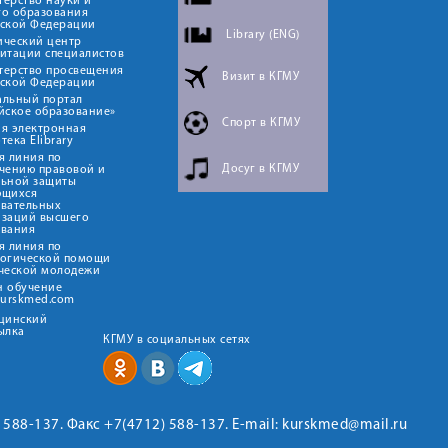
ерство науки и
го образования
йской Федерации
Library (ENG)
ический центр
итации специалистов
терство просвещения
Визит в КГМУ
йской Федерации
альный портал
йское образование»
Спорт в КГМУ
я электронная
тека Elibrary
я линия по
Досуг в КГМУ
чению правовой и
льной защиты
ющихся
овательных
изаций высшего
ования
я линия по
логической помощи
ческой молодежи
н обучение
kurskmed.com
ицинский
ылка
КГМУ в социальных сетях
2) 588-137. Факс +7(4712) 588-137. E-mail: kurskmed@mail.ru