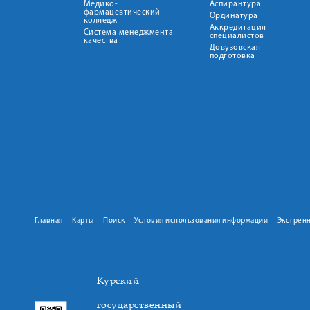
Медико-
Аспирантура
фармацевтический
Ординатура
колледж
Аккредитация
Система менеджмента
специалистов
качества
Довузовская
подготовка
Главная
Карты
Поиск
Условия использования информации
Экстрен
Курский
государственный