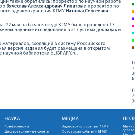
ции также обратились: проректор по научной работе
сор
Вячеслав Александрович Липатов
и проректор по
ьного здравоохранения КГМУ
Наталья Сергеевна
а. 22 мая на базах кафедр КГМУ было проведено 17
жены научные исследования в 217 устных докладах и
 материалов, входящий в систему Российского
ная версия издания будет размещена в открытом
е научной библиотеки eLIBRARY.ru.
Г
+
3
k
П
7
3
НАУКА
МЕДИА
ПОЛ
Конференции
Видеоархив событий КГМУ
Минис
здрав
Диссертационные советы
Фотоархив событий КГМУ