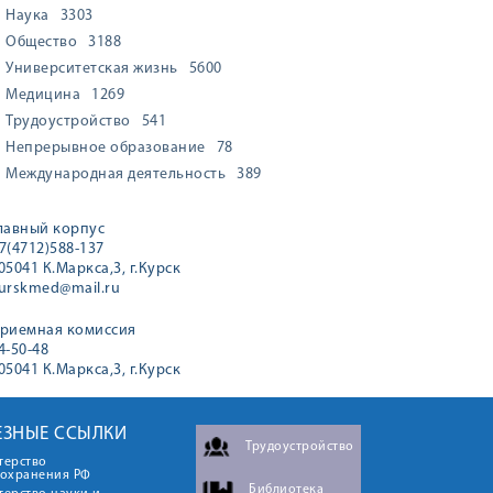
Наука
3303
Общество
3188
Университетская жизнь
5600
Медицина
1269
Трудоустройство
541
Непрерывное образование
78
Международная деятельность
389
лавный корпус
7(4712)588-137
05041 К.Маркса,3, г.Курск
urskmed@mail.ru
риемная комиссия
4-50-48
05041 К.Маркса,3, г.Курск
ЕЗНЫЕ ССЫЛКИ
Трудоустройство
терство
оохранения РФ
Библиотека