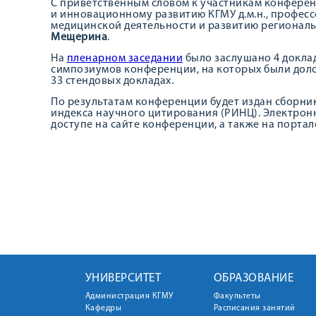
С приветственным словом к участникам конферен
и инновационному развитию КГМУ д.м.н., профес
медицинской деятельности и развитию регионал
Мещерина
.
На
пленарном заседании
было заслушано 4 доклад
симпозиумов конференции, на которых были доло
33 стендовых докладах.
По результатам конференции будет издан сборник
индекса научного цитирования (РИНЦ). Электрон
доступе на сайте конференции, а также на портал
УНИВЕРСИТЕТ
ОБРАЗОВАНИЕ
Администрация КГМУ
Факультеты
Кафедры
Расписания занятий