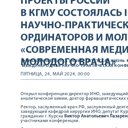
ПРОЕКТЫ РОССИИ
В КГМУ СОСТОЯЛАСЬ
НАУЧНО-ПРАКТИЧЕСК
ОРДИНАТОРОВ И МО
«СОВРЕМЕННАЯ МЕДИ
МОЛОДОГО ВРАЧА»
ОБРАЗОВАНИЕ
НАУКА
УНИВЕРСИТЕТСКАЯ ЖИЗНЬ
МЕЖДУНАРОДНАЯ НАУЧНО-ПРАКТИЧЕСКАЯ КОНФ
ПЯТНИЦА, 24, МАЙ 2024, 00:00
Открыл конференцию директор ИНО, заведующий 
аналитической химии, доктор фармацевтических 
Ректор, заслуженный врач РФ, заслуженный деяте
заведующий кафедрой хирургии ИНО, депутат Кур
гражданин г. Курска
Виктор Анатольевич Лазарен
участниками конференции.