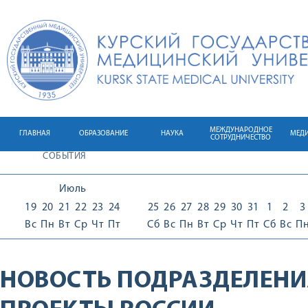
МЕЖДУНАРОДНОЕ
ГЛАВНАЯ
ОБРАЗОВАНИЕ
НАУКА
МЕД
СОТРУДНИЧЕСТВО
СОБЫТИЯ
Июль
19
20
21
22
23
24
25
26
27
28
29
30
31
1
2
3
Вс
Пн
Вт
Ср
Чт
Пт
Сб
Вс
Пн
Вт
Ср
Чт
Пт
Сб
Вс
П
НОВОСТЬ ПОДРАЗДЕЛЕНИ