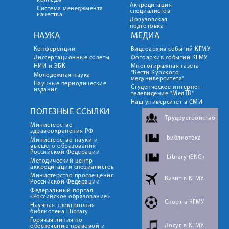
колледж
Аккредитация
Система менеджмента
специалистов
качества
Довузовская
подготовка
НАУКА
МЕДИА
Конференции
Видеоархив событий КГМУ
Диссертационные советы
Фотоархив событий КГМУ
НИИ и ЭБК
Многотиражная газета
"Вести Курского
Молодежная наука
медуниверситета"
Научные периодические
Студенческое интернет-
издания
телевидение "МедТВ"
Наш университет в СМИ
ПОЛЕЗНЫЕ ССЫЛКИ
Трудоустройство
Министерство
здравоохранения РФ
Библиотека
Министерство науки и
высшего образования
Российской Федерации
Library (ENG)
Методический центр
аккредитации специалистов
Министерство просвещения
Визит в КГМУ
Российской Федерации
Федеральный портал
«Российское образование»
Спорт в КГМУ
Научная электронная
библиотека Elibrary
Горячая линия по
Досуг в КГМУ
обеспечению правовой и