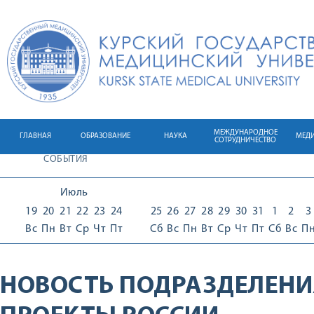
МЕЖДУНАРОДНОЕ
ГЛАВНАЯ
ОБРАЗОВАНИЕ
НАУКА
МЕД
СОТРУДНИЧЕСТВО
СОБЫТИЯ
Июль
19
20
21
22
23
24
25
26
27
28
29
30
31
1
2
3
Вс
Пн
Вт
Ср
Чт
Пт
Сб
Вс
Пн
Вт
Ср
Чт
Пт
Сб
Вс
П
НОВОСТЬ ПОДРАЗДЕЛЕНИ