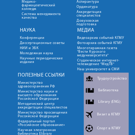
Медико-
Аспирантура
фармацевтический
Ординатура
колледж
Аккредитация
Система менеджмента
специалистов
качества
Довузовская
подготовка
НАУКА
МЕДИА
Конференции
Видеоархив событий КГМУ
Диссертационные советы
Фотоархив событий КГМУ
НИИ и ЭБК
Многотиражная газета
"Вести Курского
Молодежная наука
медуниверситета"
Научные периодические
Студенческое интернет-
издания
телевидение "МедТВ"
Наш университет в СМИ
ПОЛЕЗНЫЕ ССЫЛКИ
Трудоустройство
Министерство
здравоохранения РФ
Библиотека
Министерство науки и
высшего образования
Российской Федерации
Library (ENG)
Методический центр
аккредитации специалистов
Министерство просвещения
Визит в КГМУ
Российской Федерации
Федеральный портал
«Российское образование»
Спорт в КГМУ
Научная электронная
библиотека Elibrary