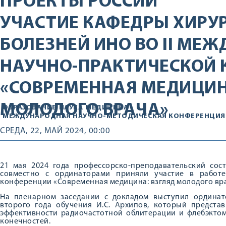
ПРОЕКТЫ РОССИИ
УЧАСТИЕ КАФЕДРЫ ХИРУ
БОЛЕЗНЕЙ ИНО ВО II МЕ
НАУЧНО-ПРАКТИЧЕСКОЙ
«СОВРЕМЕННАЯ МЕДИЦИН
МОЛОДОГО ВРАЧА»
ОБРАЗОВАНИЕ
НАУКА
МЕДИЦИНА
МЕЖДУНАРОДНАЯ НАУЧНО-МЕТОДИЧЕСКАЯ КОНФЕРЕНЦИЯ
СРЕДА, 22, МАЙ 2024, 00:00
21 мая 2024 года профессорско-преподавательский сос
совместно с ординаторами приняли участие в работе
конференции «Современная медицина: взгляд молодого вра
На пленарном заседании с докладом выступил ордина
второго года обучения И.С. Архипов, который предста
эффективности радиочастотной облитерации и флебэкто
конечностей.