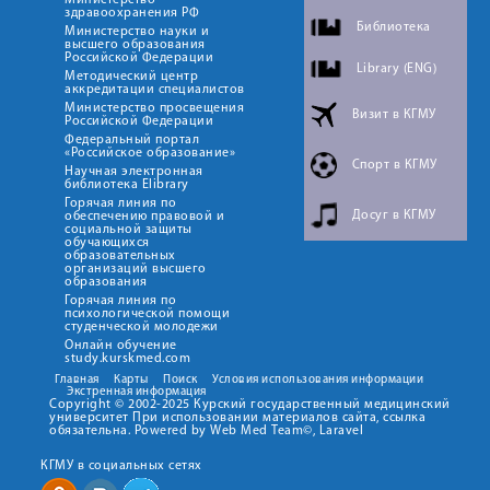
Министерство
здравоохранения РФ
Библиотека
Министерство науки и
высшего образования
Российской Федерации
Library (ENG)
Методический центр
аккредитации специалистов
Министерство просвещения
Визит в КГМУ
Российской Федерации
Федеральный портал
«Российское образование»
Спорт в КГМУ
Научная электронная
библиотека Elibrary
Горячая линия по
Досуг в КГМУ
обеспечению правовой и
социальной защиты
обучающихся
образовательных
организаций высшего
образования
Горячая линия по
психологической помощи
студенческой молодежи
Онлайн обучение
study.kurskmed.com
Главная
Карты
Поиск
Условия использования информации
Экстренная информация
Copyright © 2002-2025 Курский государственный медицинский
университет При использовании материалов сайта, ссылка
обязательна. Powered by Web Med Team©, Laravel
КГМУ в социальных сетях