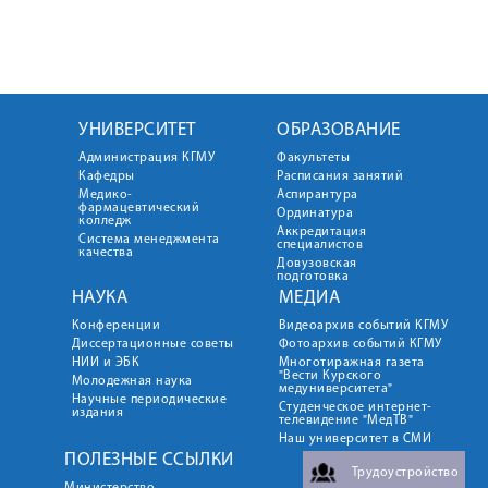
УНИВЕРСИТЕТ
ОБРАЗОВАНИЕ
Администрация КГМУ
Факультеты
Кафедры
Расписания занятий
Медико-
Аспирантура
фармацевтический
Ординатура
колледж
Аккредитация
Система менеджмента
специалистов
качества
Довузовская
подготовка
НАУКА
МЕДИА
Конференции
Видеоархив событий КГМУ
Диссертационные советы
Фотоархив событий КГМУ
НИИ и ЭБК
Многотиражная газета
"Вести Курского
Молодежная наука
медуниверситета"
Научные периодические
Студенческое интернет-
издания
телевидение "МедТВ"
Наш университет в СМИ
ПОЛЕЗНЫЕ ССЫЛКИ
Трудоустройство