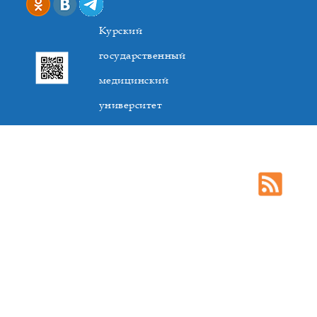
Курский
государственный
медицинский
университет
305041. К.Маркса,3, г. Курск. Тел. +7(4712) 588-137. Факс
+7(4712) 588-137. E-mail: kurskmed@mail.ru