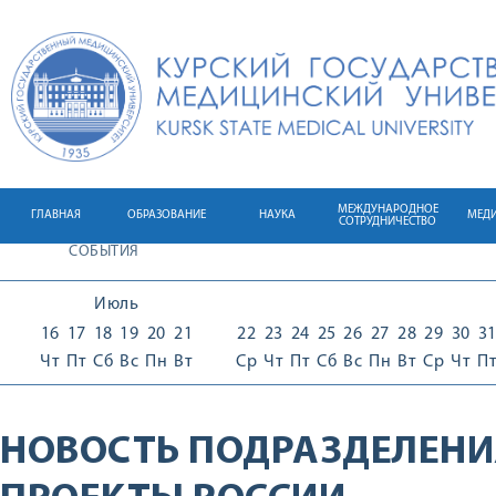
МЕЖДУНАРОДНОЕ
ГЛАВНАЯ
ОБРАЗОВАНИЕ
НАУКА
МЕД
СОТРУДНИЧЕСТВО
СОБЫТИЯ
Июль
16
17
18
19
20
21
22
23
24
25
26
27
28
29
30
3
Чт
Пт
Сб
Вс
Пн
Вт
Ср
Чт
Пт
Сб
Вс
Пн
Вт
Ср
Чт
П
НОВОСТЬ ПОДРАЗДЕЛЕНИ