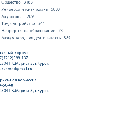
Общество
3188
Университетская жизнь
5600
Медицина
1269
Трудоустройство
541
Непрерывное образование
78
Международная деятельность
389
лавный корпус
7(4712)588-137
05041 К.Маркса,3, г.Курск
urskmed@mail.ru
риемная комиссия
4-50-48
05041 К.Маркса,3, г.Курск