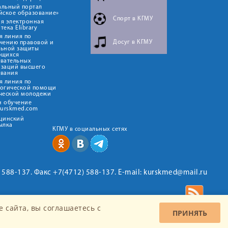
альный портал
йское образование»
Спорт в КГМУ
я электронная
тека Elibrary
я линия по
Досуг в КГМУ
чению правовой и
льной защиты
ющихся
овательных
изаций высшего
ования
я линия по
логической помощи
ческой молодежи
н обучение
kurskmed.com
ицинский
ылка
КГМУ в социальных сетях
2) 588-137. Факс +7(4712) 588-137. E-mail: kurskmed@mail.ru
 сайта, вы соглашаетесь c
ПРИНЯТЬ