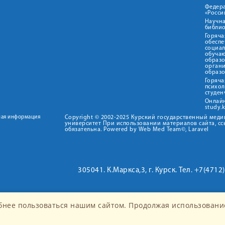
Федер
«Росси
Научна
библио
Горяча
обеспе
социа
обуча
образ
орган
образ
Горяча
психо
студен
Онлай
study.
ная информация
Copyright © 2002-2025 Курский государственный мед
университет При использовании материалов сайта, сс
обязательна. Powered by Web Med Team©, Laravel
305041. К.Маркса,3, г. Курск. Тел. +7(471
бнее пользоваться нашим сайтом. Продолжая использование