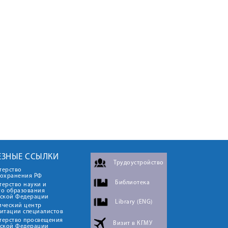
ЕЗНЫЕ ССЫЛКИ
Трудоустройство
терство
оохранения РФ
Библиотека
ерство науки и
го образования
йской Федерации
Library (ENG)
ический центр
итации специалистов
терство просвещения
Визит в КГМУ
йской Федерации