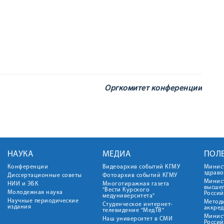
Оргкомитет конференции
НАУКА
МЕДИА
ПОЛ
Конференции
Видеоархив событий КГМУ
Минис
здрав
Диссертационные советы
Фотоархив событий КГМУ
Минист
НИИ и ЭБК
Многотиражная газета
высше
"Вести Курского
Молодежная наука
Росси
медуниверситета"
Научные периодические
Метод
Студенческое интернет-
издания
аккред
телевидение "МедТВ"
Минис
Наш университет в СМИ
Росси