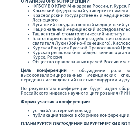
ОРГАНИЗАТОРЫ КОНФЕРЕНЦИИ
ФГБОУ ВО КГМУ Минздрава России, г. Курск, 
Крымский федеральный университет имени В
Красноярский государственный медицинский
Ясенецкого
Луганский государственный медицинский ун
Национальный медицинский исследовательс
Ташкентский стоматологический институт
Благотворительный фонд содействия социал
святителя Луки (Войно-Ясенецкого), Кислово
Курская Епархия Русской Православной Церкв
Курская региональная общественная организ
Курск, Россия
Общество православных врачей России им. св
Цель конференции
- обсуждение роли меж
высококвалифицированных медицинских спец
передовых исследований на стыке хирургии и дру
По результатам конференции будет издан сбор
Российского индекса научного цитирования (РИН
Формы участия в конференции:
устный/постерный доклад;
публикация тезиса в сборнике конференции
ПЛАНИРУЕТСЯ ОБСУЖДЕНИЕ ХИРУРГИЧЕСКИХ ВОП