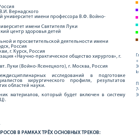
Россия
.И. Вернадского
 университет имени профессора В.Ф. Войно-
иверситет имени Святителя Луки
кий центр здоровья детей
ьной и просветительской деятельности имени
дск, Россия
и, г. Курск, Россия
Г
ация «Научно-практическое общество хирургов», г.
+
т. Луки (Войно-Ясенецкого), г. Москва, Россия
3
k
дисциплинарных исследований в подготовке
иалистов хирургического профиля, результатов
П
гих областей науки.
7
ник материалов, который будет включен в систему
3
Ц).
.
РОСОВ В РАМКАХ ТРЁХ ОСНОВНЫХ ТРЕКОВ: