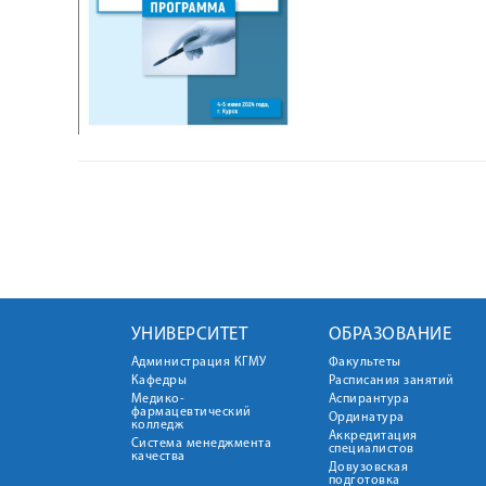
УНИВЕРСИТЕТ
ОБРАЗОВАНИЕ
Администрация КГМУ
Факультеты
Кафедры
Расписания занятий
Медико-
Аспирантура
фармацевтический
Ординатура
колледж
Аккредитация
Система менеджмента
специалистов
качества
Довузовская
подготовка