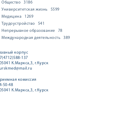
Общество
3186
Университетская жизнь
5599
Медицина
1269
Трудоустройство
541
Непрерывное образование
78
Международная деятельность
389
лавный корпус
7(4712)588-137
05041 К.Маркса,3, г.Курск
urskmed@mail.ru
риемная комиссия
4-50-48
05041 К.Маркса,3, г.Курск