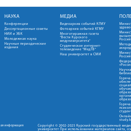
НАУКА
МЕДИА
ПОЛ
Конференции
Видеоархив событий КГМУ
Минис
здрав
Диссертационные советы
Фотоархив событий КГМУ
Минист
НИИ и ЭБК
Многотиражная газета
высше
"Вести Курского
Молодежная наука
Росси
медуниверситета"
Научные периодические
Метод
Студенческое интернет-
издания
аккред
телевидение "МедТВ"
Минис
Наш университет в СМИ
Росси
Федер
«Росси
Научна
библио
Горяча
обеспе
социа
обуча
образ
орган
образ
Горяча
психо
студен
Онлай
study.
ная информация
Copyright © 2002-2025 Курский государственный мед
университет При использовании материалов сайта, сс