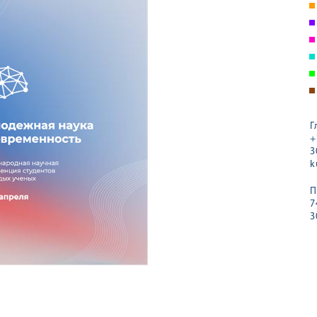
Г
+
3
k
П
7
3