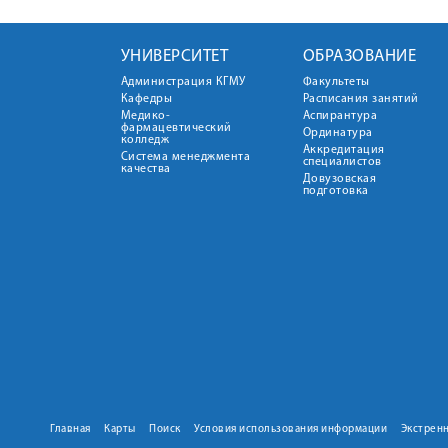
УНИВЕРСИТЕТ
ОБРАЗОВАНИЕ
Администрация КГМУ
Факультеты
Кафедры
Расписания занятий
Медико-
Аспирантура
фармацевтический
Ординатура
колледж
Аккредитация
Система менеджмента
специалистов
качества
Довузовская
подготовка
Главная
Карты
Поиск
Условия использования информации
Экстрен