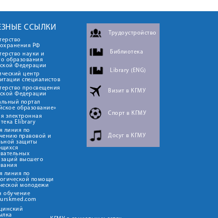
ЕЗНЫЕ ССЫЛКИ
Трудоустройство
терство
оохранения РФ
Библиотека
ерство науки и
го образования
йской Федерации
Library (ENG)
ический центр
итации специалистов
терство просвещения
Визит в КГМУ
йской Федерации
альный портал
йское образование»
Спорт в КГМУ
я электронная
тека Elibrary
я линия по
Досуг в КГМУ
чению правовой и
льной защиты
ющихся
овательных
изаций высшего
ования
я линия по
логической помощи
ческой молодежи
н обучение
kurskmed.com
ицинский
ылка