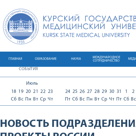
МЕЖДУНАРОДНОЕ
ГЛАВНАЯ
ОБРАЗОВАНИЕ
НАУКА
МЕД
СОТРУДНИЧЕСТВО
СОБЫТИЯ
Июль
18
19
20
21
22
23
24
25
26
27
28
29
30
31
1
2
Сб
Вс
Пн
Вт
Ср
Чт
Пт
Сб
Вс
Пн
Вт
Ср
Чт
Пт
Сб
Вс
НОВОСТЬ ПОДРАЗДЕЛЕНИ