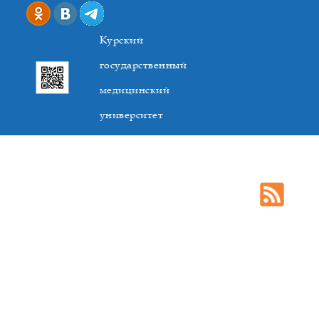
Курский
государственный
медицинский
университет
305041. К.Маркса,3, г. Курск. Тел. +7(4712) 588-137. Факс
+7(4712) 588-137. E-mail: kurskmed@mail.ru