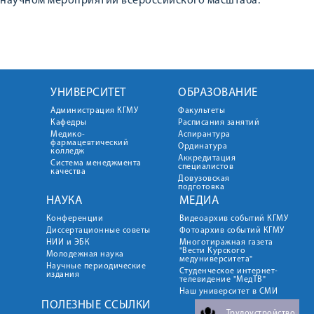
научном мероприятии всероссийского масштаба.
УНИВЕРСИТЕТ
ОБРАЗОВАНИЕ
Администрация КГМУ
Факультеты
Кафедры
Расписания занятий
Медико-
Аспирантура
фармацевтический
Ординатура
колледж
Аккредитация
Система менеджмента
специалистов
качества
Довузовская
подготовка
НАУКА
МЕДИА
Конференции
Видеоархив событий КГМУ
Диссертационные советы
Фотоархив событий КГМУ
НИИ и ЭБК
Многотиражная газета
"Вести Курского
Молодежная наука
медуниверситета"
Научные периодические
Студенческое интернет-
издания
телевидение "МедТВ"
Наш университет в СМИ
ПОЛЕЗНЫЕ ССЫЛКИ
Трудоустройство