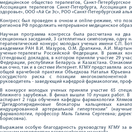
медицинское общество терапевтов, Санкт-Петербургское
Ассоциация терапевтов Санкт-Петербурга, Ассоциация 
здоровье», ООО «Ай Си Эс», РОО «Санкт-Петербургский аль
Конгресс был проведен в очном и online-режиме, что по
регионов РФ продолжить непрерывное медицинское образо
Научная программа конгресса была рассчитана на два
секционных заседаний, 3 сателлитных симпозиума, одну 
терапевтический конкурс молодых ученых имени С.П. Бот
академики РАН В.И. Мазуров, О.М. Драпкина, А.И. Мартыно
ученые-терапевты Российской Федерации. В рамках ко
(стендовых) докладов, в котором приняли участие 29 уч
Федерации, республики Беларусь и Казахстана. Ознаком
как очно, так и в системе Интернет. КГМУ представляла а
общей врачебной практики Объедкова Наталья Юрьевна 
сосудистого риска с позиции многокомпонентной г
руководитель - заведующий кафедрой фармакологии, профе
В конкурсе молодых ученых приняли участие 65 специ
ближнего зарубежья. В финал вышли 10 лучших работ. В
аспирант 2 года обучения кафедры фармакологии Хлямов
“Дигидропиридиновые блокаторы кальциевых канал
индуцированной артериальной гипертензии” (научны
фармакологии, профессор Маль Галина Сергеевна; дире
Борисовна).
Выражаем особую благодарность руководству КГМУ за в