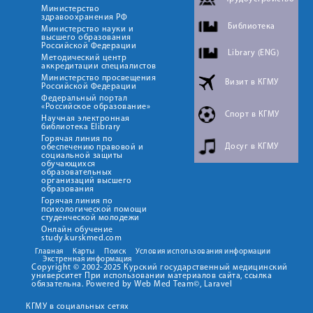
Министерство
здравоохранения РФ
Библиотека
Министерство науки и
высшего образования
Российской Федерации
Library (ENG)
Методический центр
аккредитации специалистов
Министерство просвещения
Визит в КГМУ
Российской Федерации
Федеральный портал
«Российское образование»
Спорт в КГМУ
Научная электронная
библиотека Elibrary
Горячая линия по
Досуг в КГМУ
обеспечению правовой и
социальной защиты
обучающихся
образовательных
организаций высшего
образования
Горячая линия по
психологической помощи
студенческой молодежи
Онлайн обучение
study.kurskmed.com
Главная
Карты
Поиск
Условия использования информации
Экстренная информация
Copyright © 2002-2025 Курский государственный медицинский
университет При использовании материалов сайта, ссылка
обязательна. Powered by Web Med Team©, Laravel
КГМУ в социальных сетях