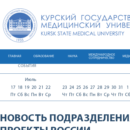
МЕЖДУНАРОДНОЕ
ГЛАВНАЯ
ОБРАЗОВАНИЕ
НАУКА
МЕД
СОТРУДНИЧЕСТВО
СОБЫТИЯ
Июль
17
18
19
20
21
22
23
24
25
26
27
28
29
30
31
1
Пт
Сб
Вс
Пн
Вт
Ср
Чт
Пт
Сб
Вс
Пн
Вт
Ср
Чт
Пт
С
НОВОСТЬ ПОДРАЗДЕЛЕНИ