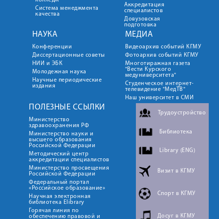
колледж
Аккредитация
Система менеджмента
специалистов
качества
Довузовская
подготовка
НАУКА
МЕДИА
Конференции
Видеоархив событий КГМУ
Диссертационные советы
Фотоархив событий КГМУ
НИИ и ЭБК
Многотиражная газета
"Вести Курского
Молодежная наука
медуниверситета"
Научные периодические
Студенческое интернет-
издания
телевидение "МедТВ"
Наш университет в СМИ
ПОЛЕЗНЫЕ ССЫЛКИ
Трудоустройство
Министерство
здравоохранения РФ
Библиотека
Министерство науки и
высшего образования
Российской Федерации
Library (ENG)
Методический центр
аккредитации специалистов
Министерство просвещения
Визит в КГМУ
Российской Федерации
Федеральный портал
«Российское образование»
Спорт в КГМУ
Научная электронная
библиотека Elibrary
Горячая линия по
Досуг в КГМУ
обеспечению правовой и