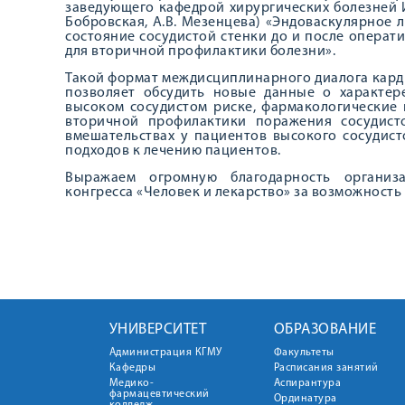
заведующего кафедрой хирургических болезней ИН
Бобровская, А.В. Мезенцева) «Эндоваскулярное 
состояние сосудистой стенки до и после опера
для вторичной профилактики болезни».
Такой формат междисциплинарного диалога карди
позволяет обсудить новые данные о характер
высоком сосудистом риске, фармакологические
вторичной профилактики поражения сосудист
вмешательствах у пациентов высокого сосудист
подходов к лечению пациентов.
Выражаем огромную благодарность организа
конгресса «Человек и лекарство» за возможность 
УНИВЕРСИТЕТ
ОБРАЗОВАНИЕ
Администрация КГМУ
Факультеты
Кафедры
Расписания занятий
Медико-
Аспирантура
фармацевтический
Ординатура