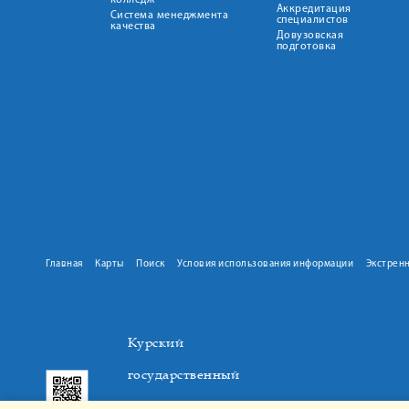
колледж
Аккредитация
Система менеджмента
специалистов
качества
Довузовская
подготовка
Главная
Карты
Поиск
Условия использования информации
Экстрен
Курский
государственный
медицинский