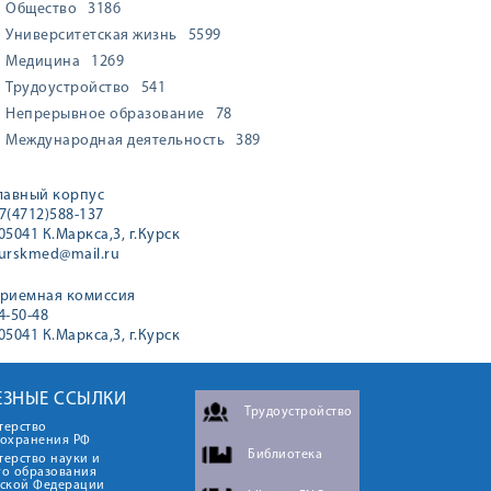
Общество
3186
Университетская жизнь
5599
Медицина
1269
Трудоустройство
541
Непрерывное образование
78
Международная деятельность
389
лавный корпус
7(4712)588-137
05041 К.Маркса,3, г.Курск
urskmed@mail.ru
риемная комиссия
4-50-48
05041 К.Маркса,3, г.Курск
ЕЗНЫЕ ССЫЛКИ
Трудоустройство
терство
оохранения РФ
Библиотека
ерство науки и
го образования
йской Федерации