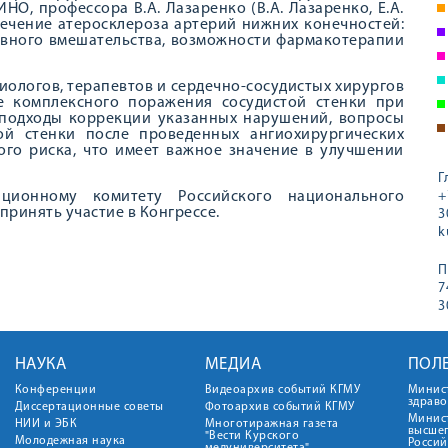
О, профессора В.А. Лазаренко (В.А. Лазаренко, Е.А.
лечение атеросклероза артерий нижних конечностей:
тивного вмешательства, возможности фармакотерапии
ологов, терапевтов и сердечно-сосудистых хирургов
е комплексного поражения сосудистой стенки при
 подходы коррекции указанных нарушений, вопросы
ой стенки после проведенных ангиохирургических
ого риска, что имеет важное значение в улучшении
Г
ционному комитету Российского национального
+
принять участие в Конгрессе.
3
k
П
7
3
НАУКА
МЕДИА
ПОЛ
Конференции
Видеоархив событий КГМУ
Минис
здрав
Диссертационные советы
Фотоархив событий КГМУ
Минист
НИИ и ЭБК
Многотиражная газета
высше
"Вести Курского
Молодежная наука
Росси