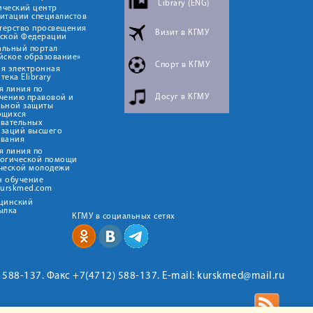
Library (ENG)
ический центр
итации специалистов
терство просвещения
Визит в КГМУ
йской Федерации
альный портал
йское образование»
Спорт в КГМУ
я электронная
тека Elibrary
я линия по
Досуг в КГМУ
чению правовой и
льной защиты
ющихся
овательных
изаций высшего
ования
я линия по
логической помощи
ческой молодежи
н обучение
kurskmed.com
ицинский
ылка
КГМУ в социальных сетях
2) 588-137. Факс +7(4712) 588-137. E-mail: kurskmed@mail.ru