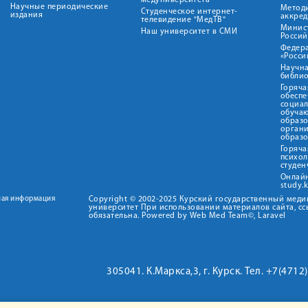
медуниверситета"
Научные периодические
Метод
Студенческое интернет-
издания
аккред
телевидение "МедТВ"
Минис
Наш университет в СМИ
Росси
Федер
«Росси
Научна
библио
Горяча
обеспе
социа
обуча
образ
орган
образ
Горяча
психо
студен
Онлай
study.
ная информация
Copyright © 2002-2025 Курский государственный мед
университет При использовании материалов сайта, сс
обязательна. Powered by Web Med Team©, Laravel
305041. К.Маркса,3, г. Курск. Тел. +7(471