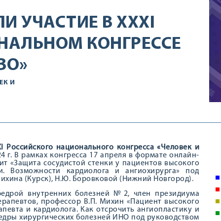
И УЧАСТИЕ В XXXI
НАЛЬНОМ КОНГРЕССЕ
ВО»
ЕК И
I Российского национального конгресса «Человек и
24 г. В рамках конгресса 17 апреля в формате онлайн-
т «Защита сосудистой стенки у пациентов высокого
ки. Возможности кардиолога и ангиохирурга» под
 Михина (Курск), Н.Ю. Боровковой (Нижний Новгород).
федрой внутренних болезней №2, член президиума
ерапевтов, профессор В.П. Михин «Пациент высокого
апевта и кардиолога. Как отсрочить ангиопластику и
федры хирургических болезней ИНО под руководством