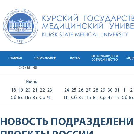
МЕЖДУНАРОДНОЕ
ГЛАВНАЯ
ОБРАЗОВАНИЕ
НАУКА
МЕД
СОТРУДНИЧЕСТВО
СОБЫТИЯ
Июль
18
19
20
21
22
23
24
25
26
27
28
29
30
31
1
2
Сб
Вс
Пн
Вт
Ср
Чт
Пт
Сб
Вс
Пн
Вт
Ср
Чт
Пт
Сб
Вс
НОВОСТЬ ПОДРАЗДЕЛЕНИ