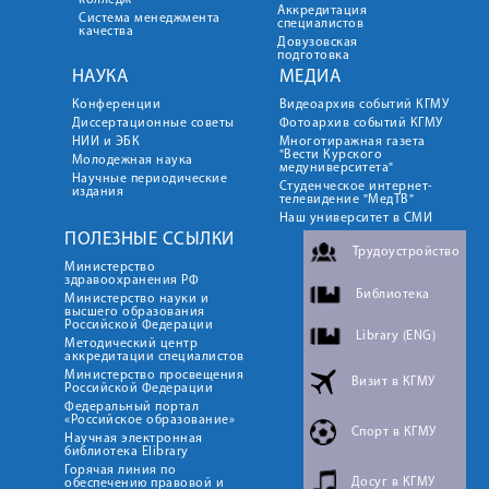
колледж
Аккредитация
Система менеджмента
специалистов
качества
Довузовская
подготовка
НАУКА
МЕДИА
Конференции
Видеоархив событий КГМУ
Диссертационные советы
Фотоархив событий КГМУ
НИИ и ЭБК
Многотиражная газета
"Вести Курского
Молодежная наука
медуниверситета"
Научные периодические
Студенческое интернет-
издания
телевидение "МедТВ"
Наш университет в СМИ
ПОЛЕЗНЫЕ ССЫЛКИ
Трудоустройство
Министерство
здравоохранения РФ
Библиотека
Министерство науки и
высшего образования
Российской Федерации
Library (ENG)
Методический центр
аккредитации специалистов
Министерство просвещения
Визит в КГМУ
Российской Федерации
Федеральный портал
«Российское образование»
Спорт в КГМУ
Научная электронная
библиотека Elibrary
Горячая линия по
Досуг в КГМУ
обеспечению правовой и