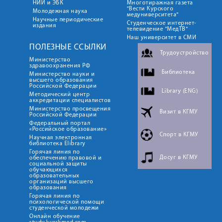
НИИ и ЭБК
Многотиражная газета
"Вести Курского
Молодежная наука
медуниверситета"
Научные периодические
Студенческое интернет-
издания
телевидение "МедТВ"
Наш университет в СМИ
ПОЛЕЗНЫЕ ССЫЛКИ
Трудоустройство
Министерство
здравоохранения РФ
Библиотека
Министерство науки и
высшего образования
Российской Федерации
Library (ENG)
Методический центр
аккредитации специалистов
Министерство просвещения
Визит в КГМУ
Российской Федерации
Федеральный портал
«Российское образование»
Спорт в КГМУ
Научная электронная
библиотека Elibrary
Горячая линия по
Досуг в КГМУ
обеспечению правовой и
социальной защиты
обучающихся
образовательных
организаций высшего
образования
Горячая линия по
психологической помощи
студенческой молодежи
Онлайн обучение