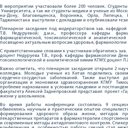
В мероприятии участвовали более 200 человек. Студент
Университета, а так же студенты-медики и ученые из Моск
на-Дону, Благовещенска, Воронежа, Орла, Липецка, 
Таджикистана выступили с докладами и опубликовали тези
Пленарное заседание под модераторством зав. кафедрой ф
Т.В. Недуруевой; д.м.н., профессора кафедры фарм
фармацевтической, токсикологической и аналитической 
посвящено актуальным вопросам здоровья, фармакологии 
С приветственными словами к участникам обратились зав. 
доцент Недуруева Т.В., проф. кафедры фармакологии Дени
токсикологической и аналитической химии КГМУ, доцент Л.Л
Важно отметить, что пленарное заседание открыли 2 нау
колледжа. Молодые ученые из Китая поделились свои
сердечно-сосудистых заболеваний. Также выступил д
организации и экономики здравоохранения КГМУ Тимоши
проблеме наркомании в условиях пандемии и постпандем
факультета Алексей Заднепровский представил проект «Г
жизни у школьников.
Во время работы конференции состоялись 9 секцион
обменялись научным и практическим опытом специалист
формирования здорового образа жизни, методов про
лекарственных препаратов в фармакотерапии спортсменов
и современные методы антидопингового контроля. Спикер
конференции и, особенностью работы секций стал меж