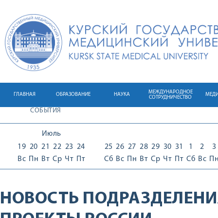
МЕЖДУНАРОДНОЕ
ГЛАВНАЯ
ОБРАЗОВАНИЕ
НАУКА
МЕД
СОТРУДНИЧЕСТВО
СОБЫТИЯ
Июль
19
20
21
22
23
24
25
26
27
28
29
30
31
1
2
3
Вс
Пн
Вт
Ср
Чт
Пт
Сб
Вс
Пн
Вт
Ср
Чт
Пт
Сб
Вс
П
НОВОСТЬ ПОДРАЗДЕЛЕНИ