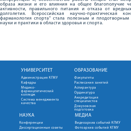
образа жизни и его влияния на общее благополучие че
активности, правильного питания и отказа от вредн
долголетия. Всероссийская научно-практическая 
фармакология спорта" стала полезным и плодотворным
науки и практики в области здоровья и спорта.
УНИВЕРСИТЕТ
ОБРАЗОВАНИЕ
Администрация КГМУ
Факультеты
Кафедры
Расписания занятий
Медико-
Аспирантура
фармацевтический
Ординатура
колледж
Аккредитация
Система менеджмента
специалистов
качества
Довузовская
подготовка
НАУКА
МЕДИА
Конференции
Видеоархив событий КГМУ
Диссертационные советы
Фотоархив событий КГМУ